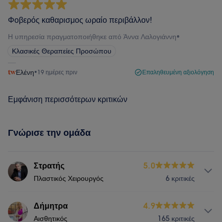
Φοβερός καθαρισμος ωραίο περιβάλλον!
Η υπηρεσία πραγματοποιήθηκε από Άννα Λαλογιάννη
•
Κλασικές Θεραπείες Προσώπου
Ελένη
•
19 ημέρες πριν
Επαληθευμένη αξιολόγηση
Εμφάνιση περισσότερων κριτικών
Γνώρισε την ομάδα
Στρατής
5.0
Πλαστικός Χειρουργός
6 κριτικές
Υπηρεσίες
Δήμητρα
4.9
Αισθητικός
165 κριτικές