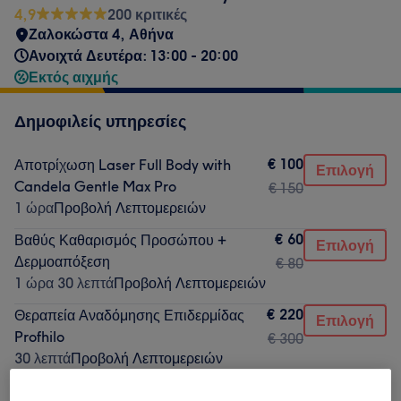
4,9
200 κριτικές
Ζαλοκώστα 4, Αθήνα
Ανοιχτά Δευτέρα: 13:00 - 20:00
Εκτός αιχμής
Δημοφιλείς υπηρεσίες
€ 100
Αποτρίχωση Laser Full Body with
Επιλογή
Candela Gentle Max Pro
€ 150
1 ώρα
Προβολή Λεπτομερειών
€ 60
Βαθύς Καθαρισμός Προσώπου +
Επιλογή
Δερμοαπόξεση
€ 80
1 ώρα 30 λεπτά
Προβολή Λεπτομερειών
€ 220
Θεραπεία Αναδόμησης Επιδερμίδας
Επιλογή
Profhilo
€ 300
30 λεπτά
Προβολή Λεπτομερειών
€ 130
Θεραπεία Dermapen
Επιλογή