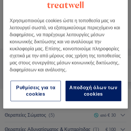
40 λεπτά
Προβολή Λεπτομερειών
€ 150
€ 250
Θεραπεία Προσώπου Botox
Επιλογή
Χρησιμοποιούμε cookies ώστε η τοποθεσία μας να
30 λεπτά
Προβολή Λεπτομερειών
λειτουργεί σωστά, να εξατομικεύουμε περιεχόμενο και
διαφημίσεις, να παρέχουμε λειτουργίες μέσων
Αναζήτηση υπηρεσιών
κοινωνικής δικτύωσης και να αναλύουμε την
κυκλοφορία μας. Επίσης, κοινοποιούμε πληροφορίες
σχετικά με την από μέρους σας χρήση της τοποθεσίας
μας στους συνεργάτες μέσων κοινωνικής δικτύωσης,
διαφημίσεων και ανάλυσης.
Όλα
Αποτρίχωση
Πρόσωπο
Ρυθμίσεις για τα
Αποδοχή όλων των
cookies
cookies
Θεραπείες Προσώπου
(
23
)
από € 30
Θεραπείες Σώματος
(
5
)
από € 30
Θεραπείες Αδυνατίσματος & Κυτταρίτιδας
(
1
)
€ 100