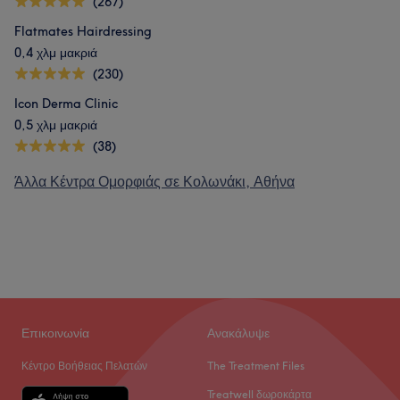
(267)
Flatmates Hairdressing
0,4 χλμ μακριά
(230)
Icon Derma Clinic
0,5 χλμ μακριά
(38)
Άλλα Κέντρα Ομορφιάς σε Κολωνάκι, Αθήνα
Επικοινωνία
Ανακάλυψε
Κέντρο Βοήθειας Πελατών
The Treatment Files
Treatwell δωροκάρτα