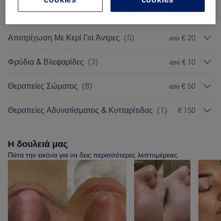
Αποτρίχωση Με Κλωστή Πρόσωπο
(
1
)
€ 10
Αποτρίχωση Με Κερί Για Άντρες
(
5
)
από € 20
Φρύδια & Βλεφαρίδες
(
3
)
από € 10
Θεραπείες Σώματος
(
8
)
από € 50
Θεραπείες Αδυνατίσματος & Κυτταρίτιδας
(
1
)
€ 150
Η δουλειά μας
Πάτα την εικόνα για να δεις περισσότερες λεπτομέρειες