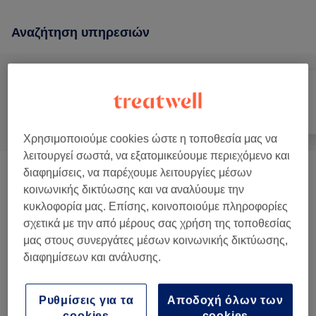
Αναζήτηση υπηρεσιών
Όλα
Αποτρίχωση
Πρόσωπο
Χρησιμοποιούμε cookies ώστε η τοποθεσία μας να
λειτουργεί σωστά, να εξατομικεύουμε περιεχόμενο και
διαφημίσεις, να παρέχουμε λειτουργίες μέσων
Ηydrafacial
(
6
)
από € 80
κοινωνικής δικτύωσης και να αναλύουμε την
κυκλοφορία μας. Επίσης, κοινοποιούμε πληροφορίες
Θεραπεία Προσώπου
(
11
)
από € 50
σχετικά με την από μέρους σας χρήση της τοποθεσίας
μας στους συνεργάτες μέσων κοινωνικής δικτύωσης,
Αποτρίχωση Laser Αλεξανδρίτης
από € 10
διαφημίσεων και ανάλυσης.
Candela
(
6
)
Αποτρίχωση Με Κερί Για Γυναίκες
(
2
)
Ρυθμίσεις για τα
Αποδοχή όλων των
από € 15
cookies
cookies