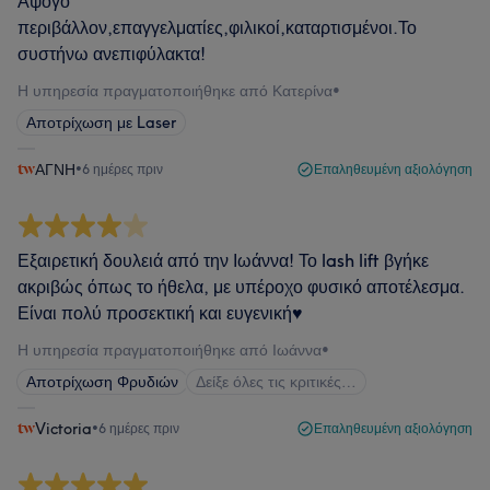
Άψογο
περιβάλλον,επαγγελματίες,φιλικοί,καταρτισμένοι.Το
συστήνω ανεπιφύλακτα!
Η υπηρεσία πραγματοποιήθηκε από Κατερίνα
•
Αποτρίχωση με Laser
ΑΓΝΗ
•
6 ημέρες πριν
Επαληθευμένη αξιολόγηση
Εξαιρετική δουλειά από την Ιωάννα! Το lash lift βγήκε
ακριβώς όπως το ήθελα, με υπέροχο φυσικό αποτέλεσμα.
Είναι πολύ προσεκτική και ευγενική♥️
Η υπηρεσία πραγματοποιήθηκε από Ιωάννα
•
Αποτρίχωση Φρυδιών
Δείξε όλες τις κριτικές…
Victoria
•
6 ημέρες πριν
Επαληθευμένη αξιολόγηση