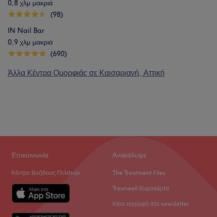
0,8 χλμ μακριά
(98)
IN Nail Bar
0,9 χλμ μακριά
(690)
Άλλα Κέντρα Ομορφιάς σε Καισαριανή, Αττική
Επικοινωνία
Ανακάλυψε
Κέντρο Βοήθειας Πελατών
The Treatment Files
Treatwell δωροκάρτα
Κάνε εγγραφή στο newsletter