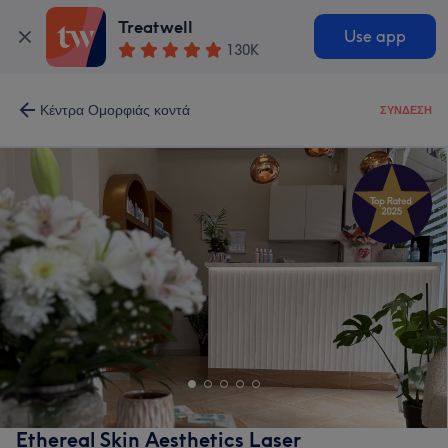
Treatwell
Use app
130K
Κέντρα Ομορφιάς κοντά
ΣΎΝΔΕΣΗ
Ethereal Skin Aesthetics Laser