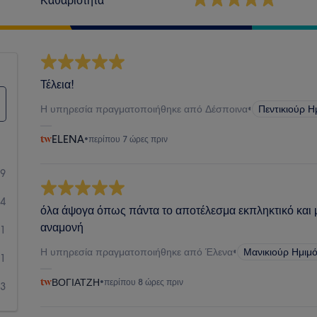
Τέλεια!
Η υπηρεσία πραγματοποιήθηκε από Δέσποινα
•
Πεντικιούρ Η
ELENA
•
περίπου 7 ώρες πριν
99
34
όλα άψογα όπως πάντα το αποτέλεσμα εκπληκτικό και 
αναμονή
11
Η υπηρεσία πραγματοποιήθηκε από Έλενα
•
Μανικιούρ Ημιμό
1
ΒΟΓΙΑΤΖΗ
•
περίπου 8 ώρες πριν
3