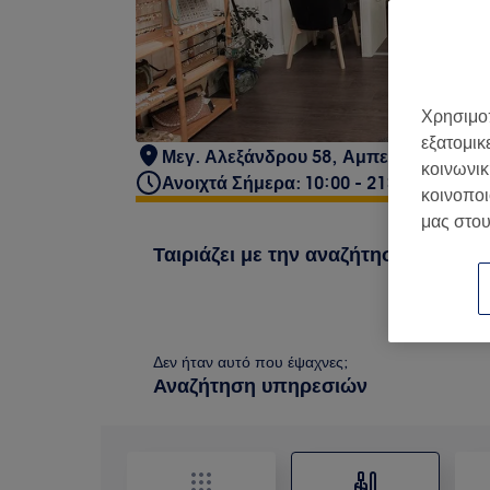
Χρησιμοπ
εξατομικ
Μεγ. Αλεξάνδρου 58, Αμπελόκηποι 561
κοινωνικ
Ανοιχτά Σήμερα: 10:00 - 21:00
κοινοποι
μας στου
Ταιριάζει με την αναζήτησή σου
Δεν ήταν αυτό που έψαχνες;
Αναζήτηση υπηρεσιών