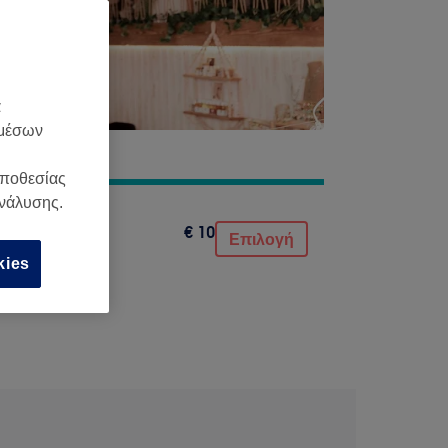
α
 μέσων
οποθεσίας
ανάλυσης.
€ 10
Επιλογή
kies