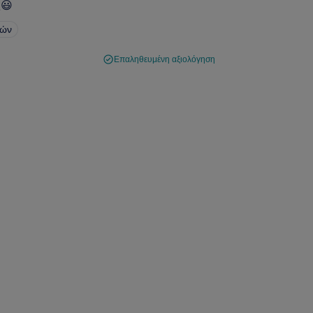
ς😃
ιών
Επαληθευμένη αξιολόγηση