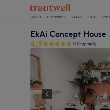
ΜΑΛΛΙΆ
ΑΠΟΤΡΊΧΩΣΗ
ΜΑΣΆΖ
ΝΎΧΙΑ
ΠΡΌΣ
EkAi Concept House
4,9
1319 κριτικές