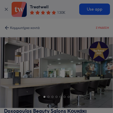
Treatwell
Use app
130K
Κομμωτήρια κοντά
ΣΎΝΔΕΣΗ
Doxopoulos Beauty Salons Κουκάκι