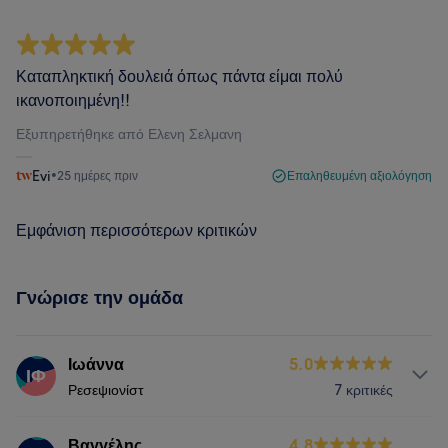
Καταπληκτική δουλειά όπως πάντα είμαι πολύ
ικανοποιημένη!!
Εξυπηρετήθηκε από Ελενη Σελμανη
Evi
•
25 ημέρες πριν
Επαληθευμένη αξιολόγηση
Εμφάνιση περισσότερων κριτικών
Γνώρισε την ομάδα
Ιωάννα
5.0
ΙΦ
Ρεσεψιονίστ
7 κριτικές
Υπηρεσίες
Βαγγέλης
4.8