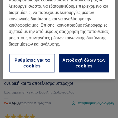
λειτουργεί σωστά, να εξατομικεύουμε περιεχόμενο και
Φιλτράρισμα κριτικών
διαφημίσεις, να παρέχουμε λειτουργίες μέσων
κοινωνικής δικτύωσης και να αναλύουμε την
Αξιολόγηση
Φίλτρα με βάση βαθμολογία
κυκλοφορία μας. Επίσης, κοινοποιούμε πληροφορίες
σχετικά με την από μέρους σας χρήση της τοποθεσίας
μας στους συνεργάτες μέσων κοινωνικής δικτύωσης,
Επαληθευμένες κριτικές
διαφημίσεων και ανάλυσης.
Γραμμένες από τους πελάτες μας, έτσι ώστε να γνωρίζεις
τι να περιμένεις από εμάς.
Ρυθμίσεις για τα
Αποδοχή όλων των
cookies
cookies
Εξαιρετικοί όλοι! Η δουλειά τους απίστευτη, η ατμόσφαιρα
ονειρική και το αποτέλεσμα υπέροχο!
Εξυπηρετήθηκε από Βασίλης Δοξόπουλος
ΜΑΡΙΑ
•
περίπου 9 ώρες πριν
Επαληθευμένη αξιολόγηση