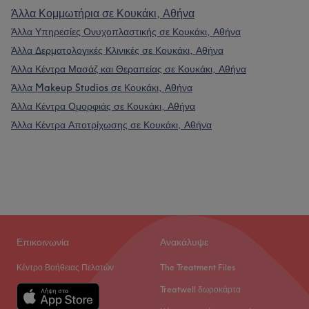
Άλλα Κομμωτήρια σε Κουκάκι, Αθήνα
Άλλα Υπηρεσίες Ονυχοπλαστικής σε Κουκάκι, Αθήνα
Άλλα Δερματολογικές Κλινικές σε Κουκάκι, Αθήνα
Άλλα Κέντρα Μασάζ και Θεραπείας σε Κουκάκι, Αθήνα
Άλλα Makeup Studios σε Κουκάκι, Αθήνα
Άλλα Κέντρα Ομορφιάς σε Κουκάκι, Αθήνα
Άλλα Κέντρα Αποτρίχωσης σε Κουκάκι, Αθήνα
Επικοινωνία
Ανακάλυψε
Κέντρο Βοήθειας Πελατών
The Treatment Files
Treatwell δωροκάρτα