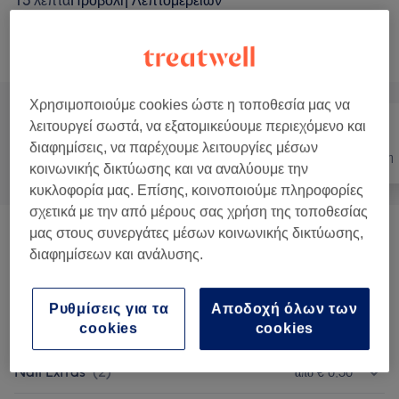
15 λεπτά
Προβολή Λεπτομερειών
Αναζήτηση υπηρεσιών
Χρησιμοποιούμε cookies ώστε η τοποθεσία μας να
λειτουργεί σωστά, να εξατομικεύουμε περιεχόμενο και
διαφημίσεις, να παρέχουμε λειτουργίες μέσων
Όλα
Νύχια
Αποτρίχωση
κοινωνικής δικτύωσης και να αναλύουμε την
κυκλοφορία μας. Επίσης, κοινοποιούμε πληροφορίες
σχετικά με την από μέρους σας χρήση της τοποθεσίας
μας στους συνεργάτες μέσων κοινωνικής δικτύωσης,
Laser
(
5
)
από € 15
διαφημίσεων και ανάλυσης.
Τεχνητά Νύχια
(
4
)
από € 25
Ρυθμίσεις για τα
Αποδοχή όλων των
Μανικιούρ & Πεντικιούρ
(
11
)
από € 3
cookies
cookies
Nail Extras
(
2
)
από € 0,50