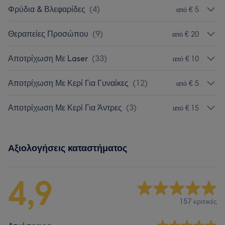
Φρύδια & Βλεφαρίδες
(
4
)
από € 5
Θεραπείες Προσώπου
(
9
)
από € 20
Αποτρίχωση Με Laser
(
33
)
από € 10
Αποτρίχωση Με Κερί Για Γυναίκες
(
12
)
από € 5
Αποτρίχωση Με Κερί Για Άντρες
(
3
)
από € 15
Αξιολογήσεις καταστήματος
4,9
157 κριτικές