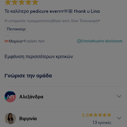
Το καλύτερο pedicure everrrr🫶🏼 thank u Lina
Η υπηρεσία πραγματοποιήθηκε από Λίνα Τσιουκαρή
•
Πεντικιούρ
Μαρίνα
•
8 ημέρες πριν
Επαληθευμένη αξιολόγηση
Εμφάνιση περισσότερων κριτικών
Γνώρισε την ομάδα
ΑΠ
Αλεξάνδρα
Υπηρεσίες
5.0
Βιργινία
13 κριτικές