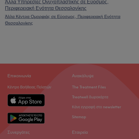
Άλλα Υπηρεσίες Ονυχοπλαστικής σε Εύοσμος,
Περιφερειακή Ενότητα Θεσσαλονίκης
Άλλα Κέντρα Ομορφιάς σε Εύοσμος, Περιφερειακή Ενότητα
Θεσσαλονίκης
Επικοινωνία
Ανακάλυψε
Κέντρο Βοήθειας Πελατών
The Treatment Files
Treatwell δωροκάρτα
Κάνε εγγραφή στο newsletter
Sitemap
Συνεργάτες
Εταιρεία