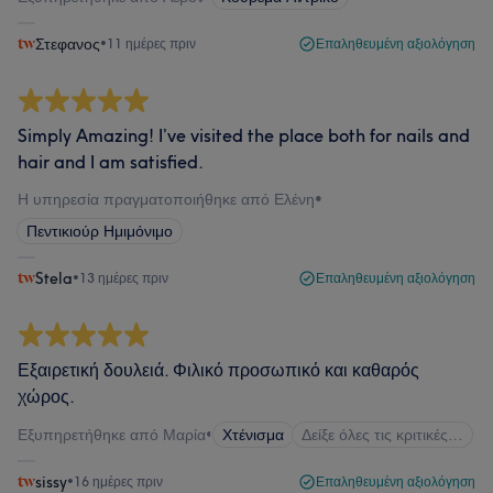
Στεφανος
•
11 ημέρες πριν
Επαληθευμένη αξιολόγηση
Simply Amazing! I’ve visited the place both for nails and
hair and I am satisfied.
Η υπηρεσία πραγματοποιήθηκε από Ελένη
•
Πεντικιούρ Ημιμόνιμο
Stela
•
13 ημέρες πριν
Επαληθευμένη αξιολόγηση
Εξαιρετική δουλειά. Φιλικό προσωπικό και καθαρός
χώρος.
Εξυπηρετήθηκε από Μαρία
•
Χτένισμα
Δείξε όλες τις κριτικές…
sissy
•
16 ημέρες πριν
Επαληθευμένη αξιολόγηση