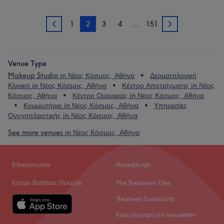
1
2
3
4
…
151
1
3
Venue Type
Makeup Studio in Νέος Κόσμος, Αθήνα
Δερματολογική
Κλινική in Νέος Κόσμος, Αθήνα
Κέντρο Αποτρίχωσης in Νέος
Κόσμος, Αθήνα
Κέντρο Ομορφιάς in Νέος Κόσμος, Αθήνα
Κομμωτήριο in Νέος Κόσμος, Αθήνα
Υπηρεσίες
Ονυχοπλαστικής in Νέος Κόσμος, Αθήνα
See more venues in Νέος Κόσμος, Αθήνα
Επικοινωνία
Ανακάλυψε
Κέντρο Βοήθειας Πελατών
The Treatment Files
Treatwell δωροκάρτα
Κάνε εγγραφή στο newsletter