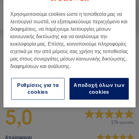
Χρησιμοποιούμε cookies ώστε η τοποθεσία μας να
Πρόσωπο
Μασάζ
Σώμα
λειτουργεί σωστά, να εξατομικεύουμε περιεχόμενο και
διαφημίσεις, να παρέχουμε λειτουργίες μέσων
κοινωνικής δικτύωσης και να αναλύουμε την
κυκλοφορία μας. Επίσης, κοινοποιούμε πληροφορίες
ΘΕΡΑΠΕΙΕΣ ΣΩΜΑΤΟΣ
(
2
)
από € 20
σχετικά με την από μέρους σας χρήση της τοποθεσίας
μας στους συνεργάτες μέσων κοινωνικής δικτύωσης,
Classic Massages
(
4
)
από € 15
διαφημίσεων και ανάλυσης.
Ρυθμίσεις για τα
Αποδοχή όλων των
Αξιολογήσεις καταστήματος
cookies
cookies
5,0
276 κριτικές
Ατμόσφαιρα