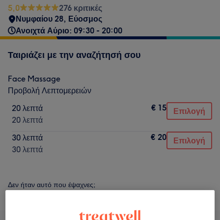
5,0
276 κριτικές
Νυμφαίου 28, Εύοσμος
Ανοιχτά Αύριο: 09:30 - 20:00
Ταιριάζει με την αναζήτησή σου
Face Massage
Προβολή Λεπτομερειών
€ 15
20 λεπτά
Επιλογή
20 λεπτά
€ 20
30 λεπτά
Επιλογή
30 λεπτά
Δεν ήταν αυτό που έψαχνες;
Αναζήτηση υπηρεσιών