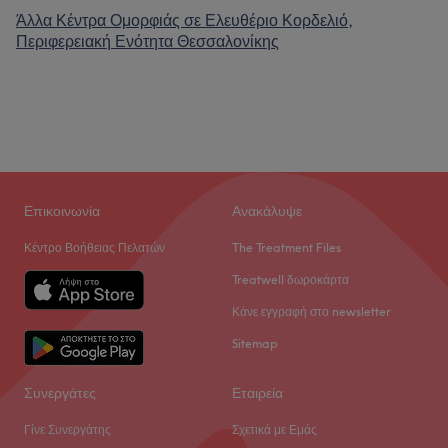
Άλλα Κέντρα Ομορφιάς σε Ελευθέριο Κορδελιό,
Περιφερειακή Ενότητα Θεσσαλονίκης
Επικοινωνία
Ανακάλυψε
Κέντρο Βοήθειας Πελατών
The Treatment Files
Treatwell δωροκάρτα
Κάνε εγγραφή στο newsletter
Sitemap
Συνεργάτες
Εταιρεία
Γίνε Συνεργάτης
Σχετικά με Εμάς