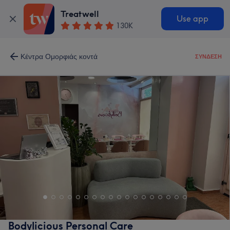
Treatwell
Use app
130K
Κέντρα Ομορφιάς κοντά
ΣΎΝΔΕΣΗ
Bodylicious Personal Care