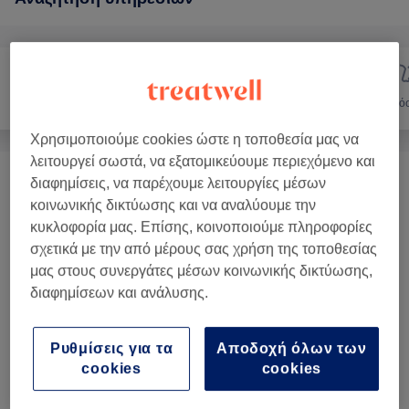
Νύχια
Αποτρίχωση
Πρό
Χρησιμοποιούμε cookies ώστε η τοποθεσία μας να
λειτουργεί σωστά, να εξατομικεύουμε περιεχόμενο και
διαφημίσεις, να παρέχουμε λειτουργίες μέσων
Αποτρίχωση Με Κερί Και Κλωστή
(
10
)
από € 7
κοινωνικής δικτύωσης και να αναλύουμε την
κυκλοφορία μας. Επίσης, κοινοποιούμε πληροφορίες
Αποτρίχωση Laser
(
10
)
από € 6
σχετικά με την από μέρους σας χρήση της τοποθεσίας
μας στους συνεργάτες μέσων κοινωνικής δικτύωσης,
διαφημίσεων και ανάλυσης.
Αξιολογήσεις καταστήματος
Ρυθμίσεις για τα
Αποδοχή όλων των
4,9
cookies
cookies
550 κριτικές