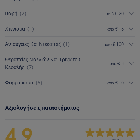
Βαφή
(
2
)
από € 20
Χτένισμα
(
1
)
από € 15
Ανταύγειες Και Ντεκαπάζ
(
1
)
από € 100
Θεραπείες Μαλλιών Και Τριχωτού
από € 8
Κεφαλής
(
7
)
Φορμάρισμα
(
5
)
από € 10
Αξιολογήσεις καταστήματος
4,9