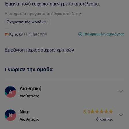
Έμεινα πολύ ευχαριστημένη με το αποτέλεσμα.
Η υπηρεσία πραγματοποιήθηκε από Νικη
•
Σχηματισμός Φρυδιών
Kyriaki
•
11 ημέρες πριν
Επαληθευμένη αξιολόγηση
Εμφάνιση περισσότερων κριτικών
Γνώρισε την ομάδα
Αισθητική
Α
Αισθητικός
Υπηρεσίες
Νίκη
5.0
Ν
Αισθητικός
8 κριτικές
Νύχια
Μαλλιά