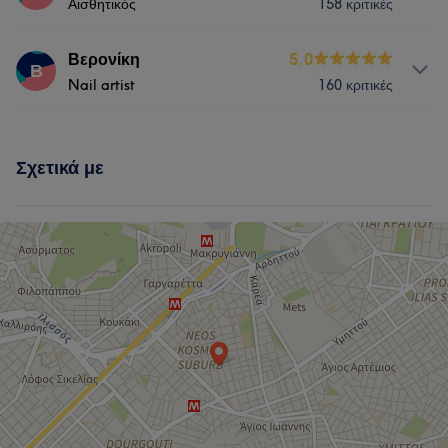
Τι λένε οι πελάτες μας για Ευα
Αισθητικός
158 κριτικές
Νύχια
Πρόσωπο
Αποτρίχωση
Professional
6
Good attention to detail
5
Υπηρεσίες
Βερονίκη
5.0
Β
Nail artist
160 κριτικές
Νύχια
Μαλλιά
Πρόσωπο
Υπηρεσίες
Αποτρίχωση
Σχετικά με
Νύχια
Μαλλιά
Πρόσωπο
Τι λένε οι πελάτες μας για Μαρία
Αποτρίχωση
Skilled
5