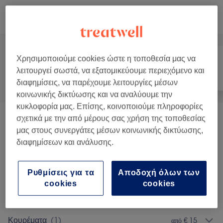
Αναζήτηση υπηρεσιών
Χρησιμοποιούμε cookies ώστε η τοποθεσία μας να
λειτουργεί σωστά, να εξατομικεύουμε περιεχόμενο και
Όλα
Μαλλιά
Νύχια
διαφημίσεις, να παρέχουμε λειτουργίες μέσων
κοινωνικής δικτύωσης και να αναλύουμε την
κυκλοφορία μας. Επίσης, κοινοποιούμε πληροφορίες
σχετικά με την από μέρους σας χρήση της τοποθεσίας
Μανικιούρ Και Θεραπείες Χεριών
(
25
)
από € 5
μας στους συνεργάτες μέσων κοινωνικής δικτύωσης,
διαφημίσεων και ανάλυσης.
Πεντικιούρ Και Θεραπείες Ποδιών
(
10
)
από € 2
Αποτρίχωση Με Κερί Και Κλωστή
(
13
)
από € 2
Ρυθμίσεις για τα
Αποδοχή όλων των
cookies
cookies
Σχηματισμός Και Αποτρίχωση Φρυδιών
(
2
)
από € 6
Κουρέματα
(
1
)
από € 15