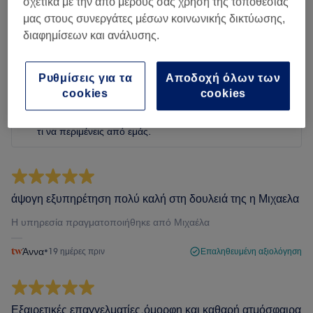
σχετικά με την από μέρους σας χρήση της τοποθεσίας
Φιλτράρισμα κριτικών
μας στους συνεργάτες μέσων κοινωνικής δικτύωσης,
διαφημίσεων και ανάλυσης.
Αξιολόγηση
Φίλτρα με βάση βαθμολογία
Ρυθμίσεις για τα
Αποδοχή όλων των
cookies
cookies
Επαληθευμένες κριτικές
Γραμμένες από τους πελάτες μας, έτσι ώστε να γνωρίζεις
τι να περιμένεις από εμάς.
άψογη εξυπηρέτηση πολύ καλή στη δουλειά της η Μιχαελα
Η υπηρεσία πραγματοποιήθηκε από Μιχαέλα
Άννα
•
19 ημέρες πριν
Επαληθευμένη αξιολόγηση
Εξαιρετικές επαγγελματίες,όμορφη και καθαρή ατμόσφαιρα