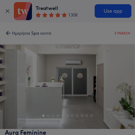
Treatwell
Use app
130K
Ημερήσια Spa κοντά
ΣΎΝΔΕΣΗ
Aura Feminine