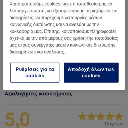
Χρησιμοποιούμε cookies ώστε η τοποθεσία μας να
Must Have Experience
(
1
)
από € 35
λειτουργεί σωστά, να εξατομικεύουμε περιεχόμενο και
διαφημίσεις, να παρέχουμε λειτουργίες μέσων
Facial Treatments - Θεραπείες
κοινωνικής δικτύωσης και να αναλύουμε την
από € 25
Προσώπου
(
4
)
κυκλοφορία μας. Επίσης, κοινοποιούμε πληροφορίες
σχετικά με την από μέρους σας χρήση της τοποθεσίας
Body Treatments - Φροντίδα Σώματος
(
5
)
από € 35
μας στους συνεργάτες μέσων κοινωνικής δικτύωσης,
διαφημίσεων και ανάλυσης.
Massages
(
4
)
από € 30
Ρυθμίσεις για τα
Αποδοχή όλων των
Classic Massages
(
1
)
€ 65
cookies
cookies
Αξιολογήσεις καταστήματος
5,0
12 κριτικές