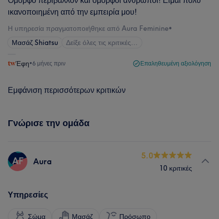
Όμορφο περιβάλλον και όμορφοι άνθρωποι! Είμαι πολύ
ικανοποιημένη από την εμπειρία μου!
Η υπηρεσία πραγματοποιήθηκε από Aura Feminine
•
Μασάζ Shiatsu
Δείξε όλες τις κριτικές…
Έφη
•
6 μήνες πριν
Επαληθευμένη αξιολόγηση
Εμφάνιση περισσότερων κριτικών
Γνώρισε την ομάδα
5.0
AF
Aura
10 κριτικές
Υπηρεσίες
Σώμα
Μασάζ
Πρόσωπο