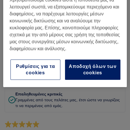
Καθαριότητα
λειτουργεί σωστά, να εξατομικεύουμε περιεχόμενο και
διαφημίσεις, να παρέχουμε λειτουργίες μέσων
Προσωπικό
κοινωνικής δικτύωσης και να αναλύουμε την
κυκλοφορία μας. Επίσης, κοινοποιούμε πληροφορίες
σχετικά με την από μέρους σας χρήση της τοποθεσίας
μας στους συνεργάτες μέσων κοινωνικής δικτύωσης,
Φιλτράρισμα κριτικών
διαφημίσεων και ανάλυσης.
Υπηρεσία
Όλες οι υπηρεσίες
Ρυθμίσεις για τα
Αποδοχή όλων των
cookies
cookies
Αξιολόγηση
Φίλτρα με βάση βαθμολογία
Επαληθευμένες κριτικές
Γραμμένες από τους πελάτες μας, έτσι ώστε να γνωρίζεις
τι να περιμένεις από εμάς.