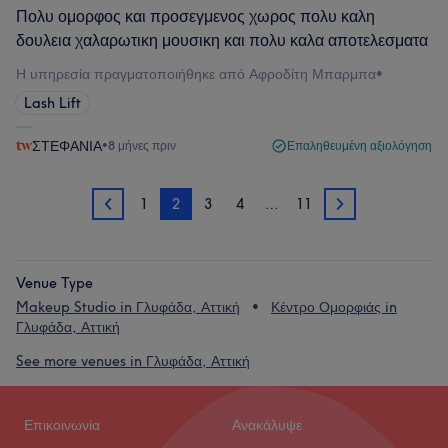
Πολυ ομορφος και προσεγμενος χωρος πολυ καλη
δουλεια χαλαρωτικη μουσικη και πολυ καλα αποτελεσματα
Η υπηρεσία πραγματοποιήθηκε από Αφροδίτη Μπαρμπα
•
Lash Lift
ΣΤΕΦΑΝΙΑ
•
8 μήνες πριν
Επαληθευμένη αξιολόγηση
1
2
3
4
…
11
1
3
Venue Type
Makeup Studio in Γλυφάδα, Αττική
Κέντρο Ομορφιάς in
Γλυφάδα, Αττική
See more venues in Γλυφάδα, Αττική
Επικοινωνία
Ανακάλυψε