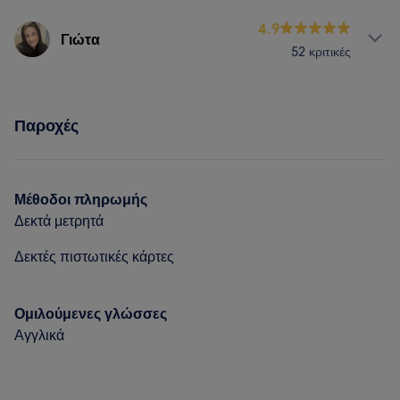
Υπηρεσίες
4.9
Γιώτα
Πορτφόλιο
52 κριτικές
Νύχια
Υπηρεσίες
Πορτφόλιο
Παροχές
Νύχια
Πρόσωπο
Αποτρίχωση
Πορτφόλιο
Μέθοδοι πληρωμής
Δεκτά μετρητά
Δεκτές πιστωτικές κάρτες
Ομιλούμενες γλώσσες
Αγγλικά