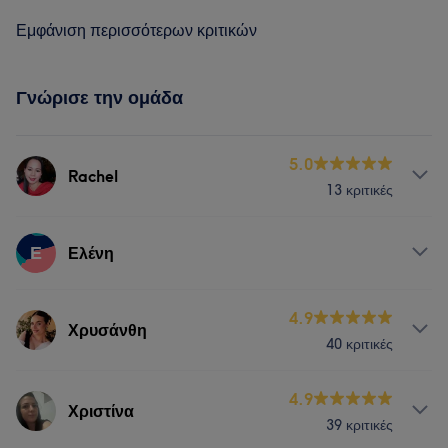
Εμφάνιση περισσότερων κριτικών
Γνώρισε την ομάδα
5.0
Rachel
13 κριτικές
Υπηρεσίες
Ε
Ελένη
Μασάζ
Υπηρεσίες
4.9
Χρυσάνθη
40 κριτικές
Πορτφόλιο
Νύχια
Υπηρεσίες
4.9
Χριστίνα
39 κριτικές
Νύχια
Πρόσωπο
Αποτρίχωση