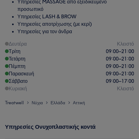
Υπηρεσίες MASSAGE από εξειδικευμένο
προσωπικό
Υπηρεσίες LASH & BROW
Υπηρεσίες αποτρίχωσης (με κερί)
Υπηρεσίες για τον άνδρα
Δευτέρα
Κλειστό
Τρίτη
09:00
–
21:00
Τετάρτη
09:00
–
21:00
Πέμπτη
09:00
–
21:00
Παρασκευή
09:00
–
21:00
Σάββατο
09:00
–
17:00
Κυριακή
Κλειστό
Treatwell
Νύχια
Ελλάδα
Αττική
>
>
>
Υπηρεσίες Ονυχοπλαστικής κοντά