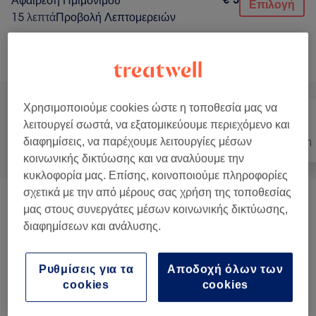
Αφαίρεση Ημιμόνιμου
Επιλογή
15 λεπτά
Προβολή Λεπτομερειών
Αναζήτηση υπηρεσιών
Χρησιμοποιούμε cookies ώστε η τοποθεσία μας να
λειτουργεί σωστά, να εξατομικεύουμε περιεχόμενο και
διαφημίσεις, να παρέχουμε λειτουργίες μέσων
Όλα
Νύχια
Αποτρίχωση
κοινωνικής δικτύωσης και να αναλύουμε την
κυκλοφορία μας. Επίσης, κοινοποιούμε πληροφορίες
σχετικά με την από μέρους σας χρήση της τοποθεσίας
ΠΑΙΔΙΚΕΣ ΥΠΗΡΕΣΙΕΣ
(
2
)
€ 10
μας στους συνεργάτες μέσων κοινωνικής δικτύωσης,
διαφημίσεων και ανάλυσης.
NAIL ART
(
5
)
από € 0,50
Ρυθμίσεις για τα
Αποδοχή όλων των
PEDICURE
(
13
)
από € 3
cookies
cookies
ARTIFICIAL
(
13
)
από € 5