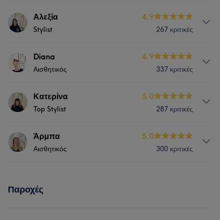
Υπηρεσίες
Αλεξία
4.9
Stylist
267 κριτικές
Νύχια
Πρόσωπο
Υπηρεσίες
Diana
4.9
Αισθητικός
337 κριτικές
Μαλλιά
Πρόσωπο
Υπηρεσίες
Κατερίνα
5.0
Τι λένε οι πελάτες μας για Αλεξία
Top Stylist
287 κριτικές
Νύχια
Πρόσωπο
Good attention to detail
7
Professional
6
Friendly
5
Υπηρεσίες
Άρμπα
5.0
Τι λένε οι πελάτες μας για Diana
Αισθητικός
300 κριτικές
Νύχια
Μαλλιά
Πρόσωπο
Professional
12
Caring
8
Υπηρεσίες
Παροχές
Νύχια