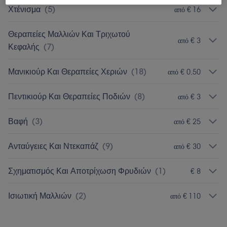
Χτένισμα
(
5
)
από € 16
Θεραπείες Μαλλιών Και Τριχωτού
από € 3
Κεφαλής
(
7
)
Μανικιούρ Και Θεραπείες Χεριών
(
18
)
από € 0,50
Πεντικιούρ Και Θεραπείες Ποδιών
(
8
)
από € 3
Βαφή
(
3
)
από € 25
Ανταύγειες Και Ντεκαπάζ
(
9
)
από € 30
Σχηματισμός Και Αποτρίχωση Φρυδιών
(
1
)
€ 8
Ισιωτική Μαλλιών
(
2
)
από € 110