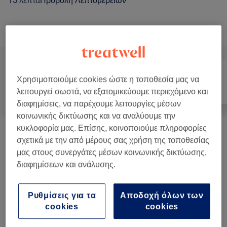
15 λεπτά
Προβολή Λεπτομερειών
Αναζήτηση υπηρεσιών
Χρησιμοποιούμε cookies ώστε η τοποθεσία μας να
Όλα
Μαλλιά
Νύχια
λειτουργεί σωστά, να εξατομικεύουμε περιεχόμενο και
διαφημίσεις, να παρέχουμε λειτουργίες μέσων
κοινωνικής δικτύωσης και να αναλύουμε την
κυκλοφορία μας. Επίσης, κοινοποιούμε πληροφορίες
Κουρέματα
(
1
)
€ 20
σχετικά με την από μέρους σας χρήση της τοποθεσίας
μας στους συνεργάτες μέσων κοινωνικής δικτύωσης,
Κούρεμα Αντρικό
(
1
)
€ 15
διαφημίσεων και ανάλυσης.
Κούρεμα Παιδικό
(
1
)
€ 15
Ρυθμίσεις για τα
Αποδοχή όλων των
cookies
cookies
Φορμάρισμα
(
1
)
€ 13