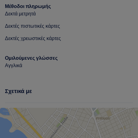
Τι λένε οι πελάτες μας για Άρμπα
Μέθοδοι πληρωμής
Δεκτά μετρητά
Professional
12
Talented
7
Caring
7
Δεκτές πιστωτικές κάρτες
Good attention to detail
6
Δεκτές χρεωστικές κάρτες
Ομιλούμενες γλώσσες
Αγγλικά
Σχετικά με