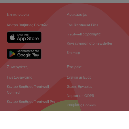
Επικοινωνία
Ανακάλυψε
Κέντρο Βοήθειας Πελατών
The Treatment Files
Treatwell δωροκάρτα
Κάνε εγγραφή στο newsletter
Sitemap
Συνεργάτες
Εταιρεία
Γίνε Συνεργάτης
Σχετικά με Εμάς
Κέντρο Βοήθειας Treatwell
Θέσεις Εργασίας
Connect
Νομικά και GDPR
Κέντρο Βοήθειας Treatwell Pro
Ρυθμίσεις Cookies
© 2026 Treatwell Limited