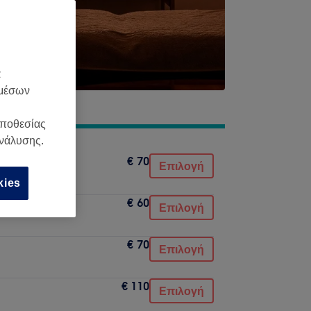
α
 μέσων
οποθεσίας
ανάλυσης.
€ 70
Επιλογή
kies
€ 60
Επιλογή
€ 70
Επιλογή
€ 110
Επιλογή