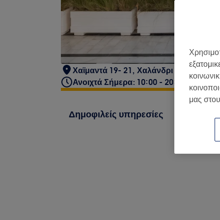
Χρησιμοπ
εξατομικ
Χαϊμαντά 19- 21, Χαλάνδρι 152 34, Ελ
κοινωνικ
Ανοιχτά Σήμερα: 10:00 - 20:00
κοινοποι
μας στου
Δημοφιλείς υπηρεσίες