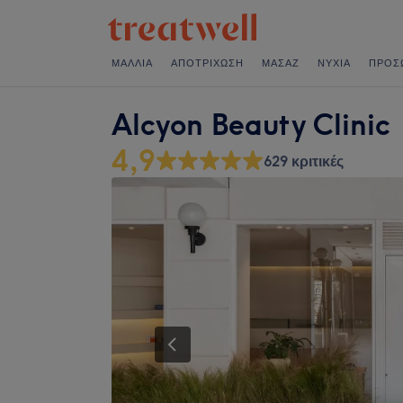
ΜΑΛΛΙΆ
ΑΠΟΤΡΊΧΩΣΗ
ΜΑΣΆΖ
ΝΎΧΙΑ
ΠΡΌΣ
Alcyon Beauty Clinic
4,9
629 κριτικές