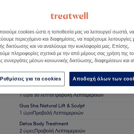
οιούμε cookies ώστε η τοποθεσία μας να λειτουργεί σωστά, ν
εύουμε περιεχόμενο και διαφημίσεις, να παρέχουμε λειτουργίες
λάδα
ής δικτύωσης και να αναλύουμε την κυκλοφορία μας. Επίσης,
ούμε πληροφορίες σχετικά με την από μέρους σας χρήση της τ
ς συνεργάτες μέσων κοινωνικής δικτύωσης, διαφημίσεων και 
Morpheus Deep Tissue Massage
1 ώρα
Προβολή Λεπτομερειών
Ρυθμίσεις για τα cookies
Αποδοχή όλων των coo
Βαθύς Καθαρισμός Προσώπου
1 ώρα 30 λεπτά
Προβολή Λεπτομερειών
Gua Sha Natural Lift & Sculpt
1 ώρα
Προβολή Λεπτομερειών
Detox Body Treatment
2 ώρες
Προβολή Λεπτομερειών