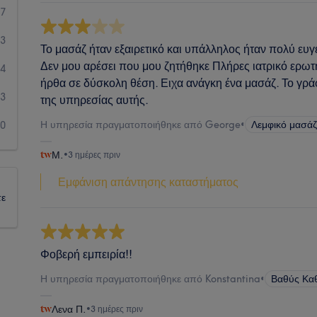
07
23
Το μασάζ ήταν εξαιρετικό και υπάλληλος ήταν πολύ ευγ
Δεν μου αρέσει που μου ζητήθηκε Πλήρες ιατρικό ερωτ
4
ήρθα σε δύσκολη θέση. Ειχα ανάγκη ένα μασάζ. Το γρ
3
της υπηρεσίας αυτής.
Η υπηρεσία πραγματοποιήθηκε από George
•
Λεμφικό μασά
0
Μ.
•
3 ημέρες πριν
Εμφάνιση απάντησης καταστήματος
τε
Φοβερή εμπειρία!!
Η υπηρεσία πραγματοποιήθηκε από Konstantina
•
Βαθύς Κα
Λενα Π.
•
3 ημέρες πριν