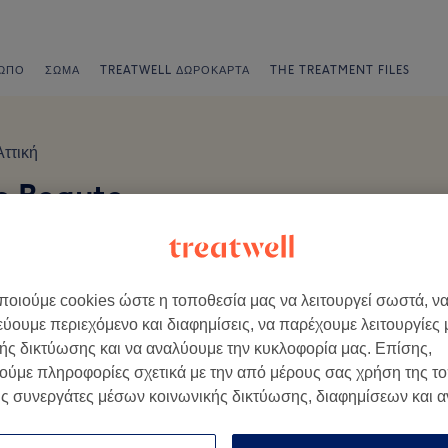
ΩΠΟ
ΣΏΜΑ
TREATWELL ΔΩΡΟΚΆΡΤΑ
THE TREATMENT FILES
Αττική
's Beaute
εβού οnline
οιούμε cookies ώστε η τοποθεσία μας να λειτουργεί σωστά, ν
εύουμε περιεχόμενο και διαφημίσεις, να παρέχουμε λειτουργίες
ής δικτύωσης και να αναλύουμε την κυκλοφορία μας. Επίσης,
ούμε πληροφορίες σχετικά με την από μέρους σας χρήση της τ
πίσκεψη τους.
ς συνεργάτες μέσων κοινωνικής δικτύωσης, διαφημίσεων και 
Ατμόσφαιρα
Π