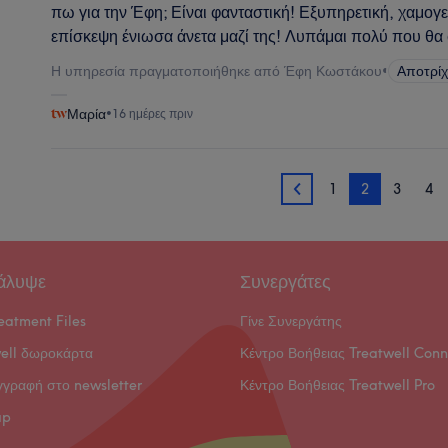
πω για την Έφη; Είναι φανταστική! Εξυπηρετική, χαμογ
επίσκεψη ένιωσα άνετα μαζί της! Λυπάμαι πολύ που θα φ
Η υπηρεσία πραγματοποιήθηκε από Έφη Κωστάκου
•
Αποτρίχ
Μαρία
•
16 ημέρες πριν
1
2
3
4
1
άλυψε
Συνεργάτες
eatment Files
Γίνε Συνεργάτης
ell δωροκάρτα
Κέντρο Βοήθειας Treatwell Conn
γγραφή στο newsletter
Κέντρο Βοήθειας Treatwell Pro
ap