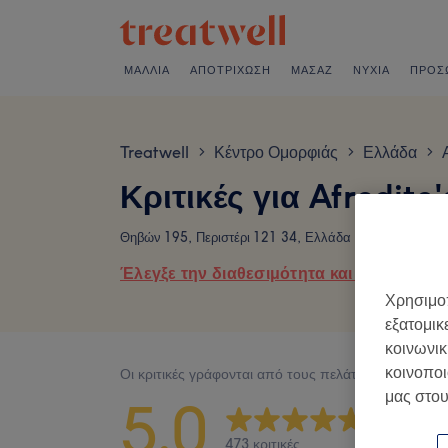
ΜΑΛΛΙΆ
ΑΠΟΤΡΊΧΩΣΗ
ΜΑΣΆΖ
ΝΎΧΙΑ
ΠΡΌΣ
Treatwell
Κέντρο Ομορφιάς
Ελλάδα
>
>
>
Κριτικές για Afrodite
Θηβών 195, Περιστέρι 121 34, Ελλάδα
Έλεγξε την διαθεσιμότητα και κλείσε ραντ
Χρησιμοπ
εξατομικ
κοινωνικ
κοινοποι
Οι κριτικές γράφονται από τους πελάτες μετά την ε
μας στου
5,0
473 κριτικές