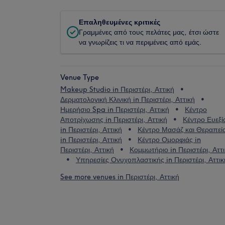
Επαληθευμένες κριτικές
Γραμμένες από τους πελάτες μας, έτσι ώστε
να γνωρίζεις τι να περιμένεις από εμάς.
Venue Type
Makeup Studio in Περιστέρι, Αττική
Δερματολογική Κλινική in Περιστέρι, Αττική
Ημερήσιο Spa in Περιστέρι, Αττική
Κέντρο
Αποτρίχωσης in Περιστέρι, Αττική
Κέντρο Ευεξί
in Περιστέρι, Αττική
Κέντρο Μασάζ και Θεραπεί
in Περιστέρι, Αττική
Κέντρο Ομορφιάς in
Περιστέρι, Αττική
Κομμωτήριο in Περιστέρι, Αττ
Υπηρεσίες Ονυχοπλαστικής in Περιστέρι, Αττικ
See more venues in Περιστέρι, Αττική