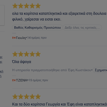
ολα τα κορίτσια καταπληκτικά και εξαιρετικά στη δουλεια
φιλικό, χαίρεσαι να εισαι εκει.
Βαθύς Καθαρισμός Προσώπου
Δείξε όλες τις κριτικές…
Γιουλη
•
14 ημέρες πριν
ας
Όλα άψογα
ας
Η υπηρεσία πραγματοποιήθηκε από Έφη Κωστάκου
•
Σχηματ
ική
ή
ΤΖΕΝΗ
•
15 ημέρες πριν
Και τα δύο κορίτσια Γεωργία και Έφη είναι καταπληκτικά