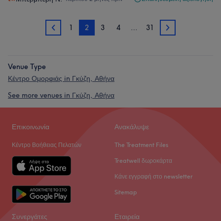
1
2
3
4
…
31
1
3
Venue Type
Κέντρο Ομορφιάς in Γκύζη, Αθήνα
See more venues in Γκύζη, Αθήνα
Επικοινωνία
Ανακάλυψε
Κέντρο Βοήθειας Πελατών
The Treatment Files
Treatwell δωροκάρτα
Κάνε εγγραφή στο newsletter
Sitemap
Συνεργάτες
Εταιρεία