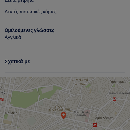
Δεκτά μετρητά
Δεκτές πιστωτικές κάρτες
Ομιλούμενες γλώσσες
Αγγλικά
Σχετικά με
Τι λένε οι πελάτες μας για Άρτεμις
Professional
11
Exceptional
7
Friendly
5