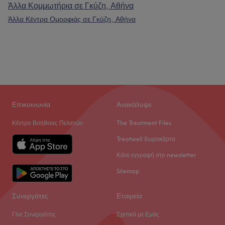
Άλλα Κομμωτήρια σε Γκύζη, Αθήνα
Άλλα Κέντρα Ομορφιάς σε Γκύζη, Αθήνα
Επικοινωνία
Ανακάλυψε
Κέντρο Βοήθειας Πελατών
The Treatment Files
Treatwell δωροκάρτα
Κάνε εγγραφή στο newsletter
Sitemap
Συνεργάτες
Εταιρεία
Γίνε Συνεργάτης
Σχετικά με Εμάς