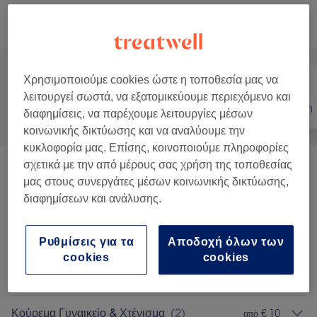
Αναζήτηση υπηρεσιών
Χρησιμοποιούμε cookies ώστε η τοποθεσία μας να
λειτουργεί σωστά, να εξατομικεύουμε περιεχόμενο και
Όλα
Μαλλιά
Αποτρίχωση
διαφημίσεις, να παρέχουμε λειτουργίες μέσων
κοινωνικής δικτύωσης και να αναλύουμε την
κυκλοφορία μας. Επίσης, κοινοποιούμε πληροφορίες
σχετικά με την από μέρους σας χρήση της τοποθεσίας
Κούρεμα Αντρικό
(
1
)
€ 20
μας στους συνεργάτες μέσων κοινωνικής δικτύωσης,
διαφημίσεων και ανάλυσης.
Χτένισμα
(
3
)
από € 21
Ρυθμίσεις για τα
Αποδοχή όλων των
Αποτρίχωση Με Κλωστή Πρόσωπο
(
3
)
από € 7
cookies
cookies
Τεχνικές Εργασίες
(
5
)
από € 28
Κούρεμα Γυναικείο & Χτένισμα
(
2
)
από € 10