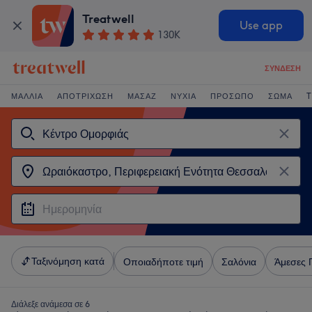
Treatwell
Use app
130K
ΣΎΝΔΕΣΗ
ΜΑΛΛΙΆ
ΑΠΟΤΡΊΧΩΣΗ
ΜΑΣΆΖ
ΝΎΧΙΑ
ΠΡΌΣΩΠΟ
ΣΏΜΑ
T
Ταξινόμηση κατά
Οποιαδήποτε τιμή
Σαλόνια
Άμεσες 
Διάλεξε ανάμεσα σε 6