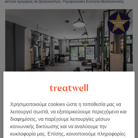
κέντρα ομορφιάς σε Ωραιόκαστρο, Περιφερειακή Ενότητα Θεσσαλονίκης
ST Styling Time
Χρησιμοποιούμε cookies ώστε η τοποθεσία μας να
4,9
682 κριτικές
λειτουργεί σωστά, να εξατομικεύουμε περιεχόμενο και
Ωραιόκαστρο, Περιφερειακή Ενότητα
διαφημίσεις, να παρέχουμε λειτουργίες μέσων
Θεσσαλονίκης
κοινωνικής δικτύωσης και να αναλύουμε την
Εμφάνιση στον χάρτη
κυκλοφορία μας. Επίσης, κοινοποιούμε πληροφορίες
Χτένισμα Απλό