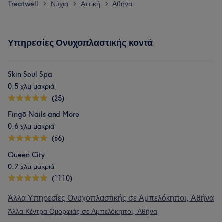
Treatwell
Νύχια
Αττική
Αθήνα
>
>
>
Υπηρεσίες Ονυχοπλαστικής κοντά
Skin Soul Spa
0,5 χλμ μακριά
(25)
Fingō Nails and More
0,6 χλμ μακριά
(66)
Queen City
0,7 χλμ μακριά
(1110)
Άλλα Υπηρεσίες Ονυχοπλαστικής σε Αμπελόκηποι, Αθήνα
Άλλα Κέντρα Ομορφιάς σε Αμπελόκηποι, Αθήνα