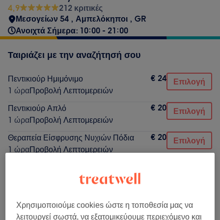
4,9
212 κριτικές
Μεσογείων 54
,
Αμπελόκηποι
,
GR
Ανοιχτά Σήμερα: 10:00 - 21:00
Ταιριάζει με την αναζήτησή σου
€ 24
Πεντικιούρ Ημιμόνιμο
Επιλογή
1 ώρα
Προβολή Λεπτομερειών
€ 20
Πεντικιούρ Απλό
Επιλογή
1 ώρα
Προβολή Λεπτομερειών
€ 20
Θεραπεία Είσφρυσης Νυχιών Πόδια
Επιλογή
1 ώρα
Προβολή Λεπτομερειών
€ 28
Πεντικιούρ Θεραπευτικό
Επιλογή
45 λεπτά
Προβολή Λεπτομερειών
€ 20
Πεντικιούρ Αντρικό
Επιλογή
Χρησιμοποιούμε cookies ώστε η τοποθεσία μας να
1 ώρα
Προβολή Λεπτομερειών
λειτουργεί σωστά, να εξατομικεύουμε περιεχόμενο και