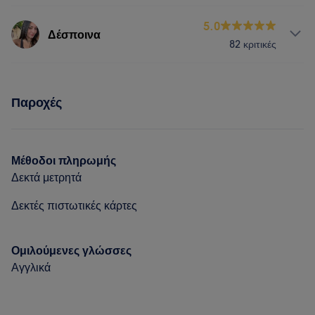
Υπηρεσίες
5.0
Δέσποινα
82 κριτικές
Νύχια
Μαλλιά
Πρόσωπο
Υπηρεσίες
Αποτρίχωση
Παροχές
Νύχια
Μαλλιά
Πρόσωπο
Αποτρίχωση
Μέθοδοι πληρωμής
Δεκτά μετρητά
Τι λένε οι πελάτες μας για Δέσποινα
Δεκτές πιστωτικές κάρτες
Professional
12
Ομιλούμενες γλώσσες
Αγγλικά