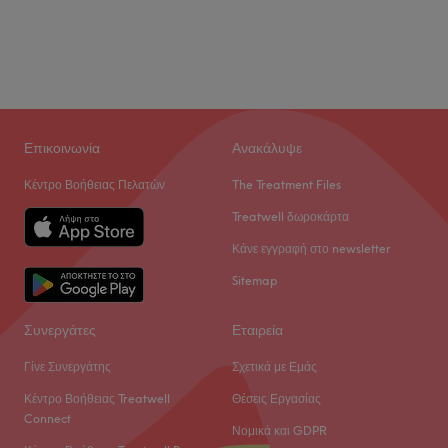
Επικοινωνία
Ανακάλυψε
Κέντρο Βοήθειας Πελατών
The Treatment Files
Treatwell δωροκάρτα
Κάνε εγγραφή στο newsletter
Sitemap
Συνεργάτες
Εταιρεία
Γίνε Συνεργάτης
Σχετικά με Εμάς
Κέντρο Βοήθειας Treatwell
Θέσεις Εργασίας
Connect
Νομικά και GDPR