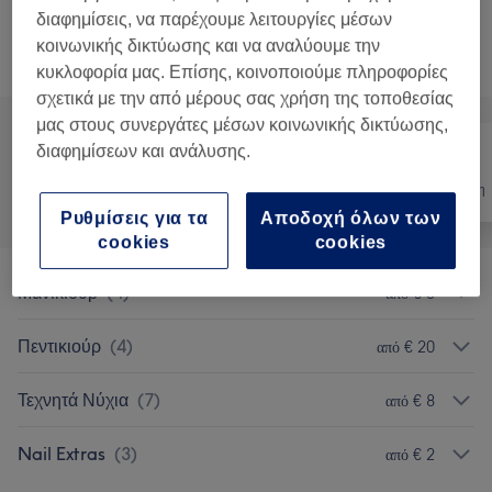
διαφημίσεις, να παρέχουμε λειτουργίες μέσων
Δεν ήταν αυτό που έψαχνες;
κοινωνικής δικτύωσης και να αναλύουμε την
Αναζήτηση υπηρεσιών
κυκλοφορία μας. Επίσης, κοινοποιούμε πληροφορίες
σχετικά με την από μέρους σας χρήση της τοποθεσίας
μας στους συνεργάτες μέσων κοινωνικής δικτύωσης,
διαφημίσεων και ανάλυσης.
Όλα
Νύχια
Αποτρίχωση
Ρυθμίσεις για τα
Αποδοχή όλων των
cookies
cookies
Μανικιούρ
(
4
)
από € 5
Πεντικιούρ
(
4
)
από € 20
Τεχνητά Νύχια
(
7
)
από € 8
Nail Extras
(
3
)
από € 2