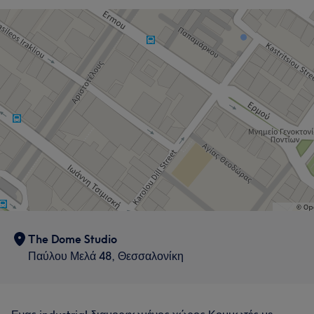
The Dome Studio
Τι λένε οι πελάτες μας για Thomas
Παύλου Μελά 48, Θεσσαλονίκη
Professional
9