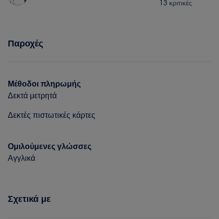
Πορτφόλιο
13 κριτικές
Μαλλιά
Υπηρεσίες
Παροχές
Μαλλιά
Πορτφόλιο
Μέθοδοι πληρωμής
Δεκτά μετρητά
Δεκτές πιστωτικές κάρτες
Ομιλούμενες γλώσσες
Αγγλικά
Σχετικά με