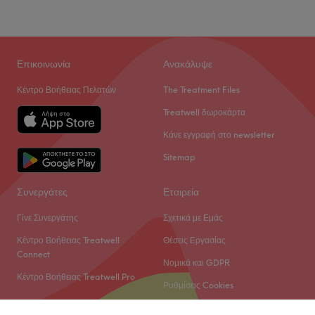
Επικοινωνία
Ανακάλυψε
Κέντρο Βοήθειας Πελατών
The Treatment Files
Treatwell δωροκάρτα
Κάνε εγγραφή στο newsletter
Sitemap
Συνεργάτες
Εταιρεία
Γίνε Συνεργάτης
Σχετικά με Εμάς
Κέντρο Βοήθειας Treatwell
Θέσεις Εργασίας
Connect
Νομικά και GDPR
Κέντρο Βοήθειας Treatwell Pro
Ρυθμίσεις Cookies