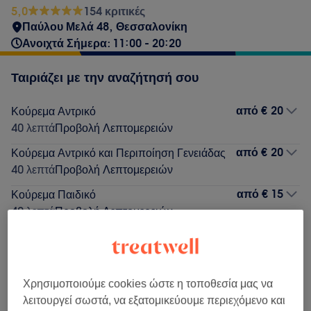
5,0
154 κριτικές
Παύλου Μελά 48, Θεσσαλονίκη
Ανοιχτά Σήμερα: 11:00 - 20:20
Ταιριάζει με την αναζήτησή σου
από
€ 20
Κούρεμα Αντρικό
40 λεπτά
Προβολή Λεπτομερειών
από
€ 20
Κούρεμα Αντρικό και Περιποίηση Γενειάδας
40 λεπτά
Προβολή Λεπτομερειών
από
€ 15
Κούρεμα Παιδικό
40 λεπτά
Προβολή Λεπτομερειών
Δεν ήταν αυτό που έψαχνες;
Αναζήτηση υπηρεσιών
Χρησιμοποιούμε cookies ώστε η τοποθεσία μας να
λειτουργεί σωστά, να εξατομικεύουμε περιεχόμενο και