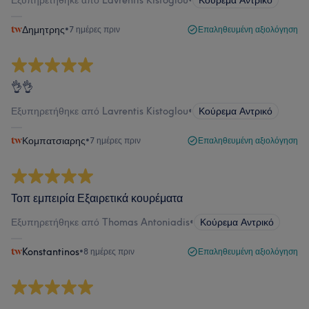
Εξυπηρετήθηκε από Lavrentis Kistoglou
•
Κούρεμα Αντρικό
Δημητρης
•
7 ημέρες πριν
Επαληθευμένη αξιολόγηση
👌👌
Εξυπηρετήθηκε από Lavrentis Kistoglou
•
Κούρεμα Αντρικό
Κομπατσιαρης
•
7 ημέρες πριν
Επαληθευμένη αξιολόγηση
Τοπ εμπειρία Εξαιρετικά κουρέματα
Εξυπηρετήθηκε από Thomas Antoniadis
•
Κούρεμα Αντρικό
Konstantinos
•
8 ημέρες πριν
Επαληθευμένη αξιολόγηση