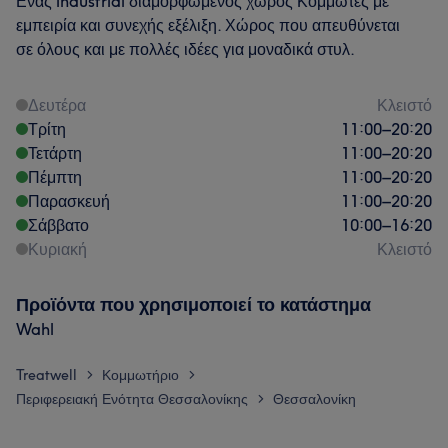
Ενας industrial διαμορφωμένος χώρος Κομμωτές με
εμπειρία και συνεχής εξέλιξη. Χώρος που απευθύνεται
σε όλους και με πολλές ιδέες για μοναδικά στυλ.
Δευτέρα
Κλειστό
Τρίτη
11:00
–
20:20
Τετάρτη
11:00
–
20:20
Πέμπτη
11:00
–
20:20
Παρασκευή
11:00
–
20:20
Σάββατο
10:00
–
16:20
Κυριακή
Κλειστό
Προϊόντα που χρησιμοποιεί το κατάστημα
Wahl
Treatwell
Κομμωτήριο
>
>
Περιφερειακή Ενότητα Θεσσαλονίκης
Θεσσαλονίκη
>