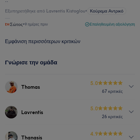
..
Εξυπηρετήθηκε από Lavrentis Kistoglou
•
Κούρεμα Αντρικό
Σώτος
•
9 ημέρες πριν
Επαληθευμένη αξιολόγηση
Εμφάνιση περισσότερων κριτικών
Γνώρισε την ομάδα
5.0
Thomas
67 κριτικές
Υπηρεσίες
5.0
Lavrentis
26 κριτικές
Μαλλιά
Υπηρεσίες
4.9
Thanasis