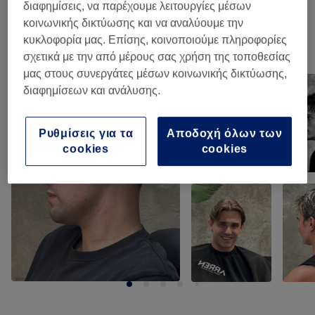
Κούρεμα Αντρικό
(
7
)
από € 5
διαφημίσεις, να παρέχουμε λειτουργίες μέσων
κοινωνικής δικτύωσης και να αναλύουμε την
κυκλοφορία μας. Επίσης, κοινοποιούμε πληροφορίες
Η δουλειά μας
σχετικά με την από μέρους σας χρήση της τοποθεσίας
Πάτα την εικόνα για να δεις περισσότερες λεπτομέρειες
μας στους συνεργάτες μέσων κοινωνικής δικτύωσης,
διαφημίσεων και ανάλυσης.
Ρυθμίσεις για τα
Αποδοχή όλων των
cookies
cookies