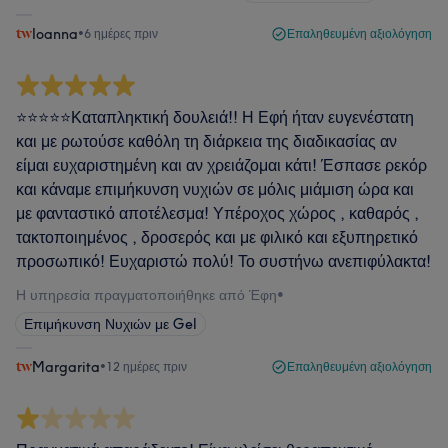
Ioanna
•
6 ημέρες πριν
Επαληθευμένη αξιολόγηση
⭐️⭐️⭐️⭐️⭐️Καταπληκτική δουλειά!! Η Εφή ήταν ευγενέστατη
και με ρωτούσε καθόλη τη διάρκεια της διαδικασίας αν
είμαι ευχαριστημένη και αν χρειάζομαι κάτι! Έσπασε ρεκόρ
και κάναμε επιμήκυνση νυχιών σε μόλις μιάμιση ώρα και
με φανταστικό αποτέλεσμα! Υπέροχος χώρος , καθαρός ,
τακτοποιημένος , δροσερός και με φιλικό και εξυπηρετικό
προσωπικό! Ευχαριστώ πολύ! Το συστήνω ανεπιφύλακτα!
Η υπηρεσία πραγματοποιήθηκε από Έφη
•
Επιμήκυνση Νυχιών με Gel
Margarita
•
12 ημέρες πριν
Επαληθευμένη αξιολόγηση