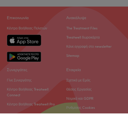
Επικοινωνία
Ανακάλυψε
Κέντρο Βοήθειας Πελατών
The Treatment Files
Treatwell δωροκάρτα
Κάνε εγγραφή στο newsletter
Sitemap
Συνεργάτες
Εταιρεία
Γίνε Συνεργάτης
Σχετικά με Εμάς
Κέντρο Βοήθειας Treatwell
Θέσεις Εργασίας
Connect
Νομικά και GDPR
Κέντρο Βοήθειας Treatwell Pro
Ρυθμίσεις Cookies
© 2026 Treatwell Limited