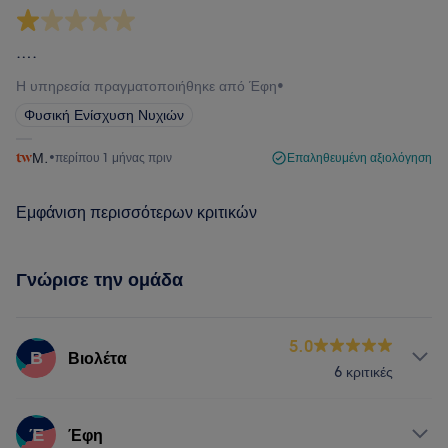
….
Η υπηρεσία πραγματοποιήθηκε από Έφη
•
Φυσική Ενίσχυση Νυχιών
Μ.
•
περίπου 1 μήνας πριν
Επαληθευμένη αξιολόγηση
Εμφάνιση περισσότερων κριτικών
Γνώρισε την ομάδα
5.0
Β
Βιολέτα
6 κριτικές
Υπηρεσίες
Έ
Έφη