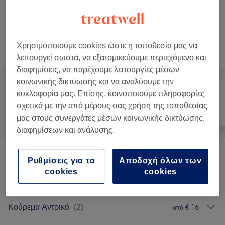
1 ώρα 20 λεπτά - 1 ώρα 25 λεπτά
Προβολή Λεπτομερειών
Δεν ήταν αυτό που έψαχνες;
Χρησιμοποιούμε cookies ώστε η τοποθεσία μας να
Αναζήτηση υπηρεσιών
λειτουργεί σωστά, να εξατομικεύουμε περιεχόμενο και
διαφημίσεις, να παρέχουμε λειτουργίες μέσων
κοινωνικής δικτύωσης και να αναλύουμε την
κυκλοφορία μας. Επίσης, κοινοποιούμε πληροφορίες
σχετικά με την από μέρους σας χρήση της τοποθεσίας
Όλα
Μαλλιά
Νύχια
μας στους συνεργάτες μέσων κοινωνικής δικτύωσης,
διαφημίσεων και ανάλυσης.
Βαφή Μαλλιών
(
7
)
από € 35
Ρυθμίσεις για τα
Αποδοχή όλων των
cookies
cookies
Κούρεμα Γυναικείο & Χτένισμα
(
2
)
από € 7
Κούρεμα Αντρικό
(
2
)
από € 16