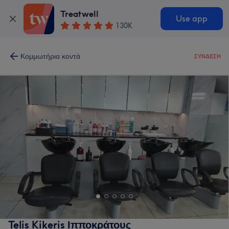
Treatwell
Use app
130K
Κομμωτήρια κοντά
ΣΎΝΔΕΣΗ
Telis Kikeris Ιπποκράτους