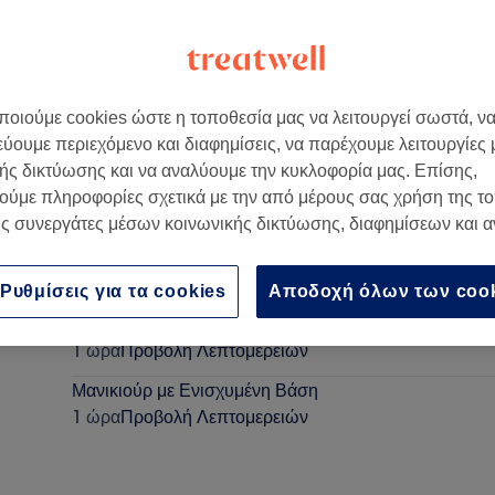
οιούμε cookies ώστε η τοποθεσία μας να λειτουργεί σωστά, ν
εύουμε περιεχόμενο και διαφημίσεις, να παρέχουμε λειτουργίες
ής δικτύωσης και να αναλύουμε την κυκλοφορία μας. Επίσης,
ούμε πληροφορίες σχετικά με την από μέρους σας χρήση της τ
ς συνεργάτες μέσων κοινωνικής δικτύωσης, διαφημίσεων και 
Μανικιούρ Ημιμόνιμο
45 λεπτά
Προβολή Λεπτομερειών
Ρυθμίσεις για τα cookies
Αποδοχή όλων των coo
Πεντικιούρ Ημιμόνιμο
1 ώρα
Προβολή Λεπτομερειών
Μανικιούρ με Ενισχυμένη Βάση
1 ώρα
Προβολή Λεπτομερειών