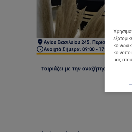
Χρησιμοπ
εξατομικ
Αγίου Βασιλείου 245, Περιστέρι
κοινωνικ
Ανοιχτά Σήμερα: 09:00 - 17:00
κοινοποι
μας στου
Ταιριάζει με την αναζήτησή σου