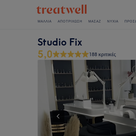
ΜΑΛΛΙΆ
ΑΠΟΤΡΊΧΩΣΗ
ΜΑΣΆΖ
ΝΎΧΙΑ
ΠΡΌΣ
Studio Fix
5,0
188 κριτικές