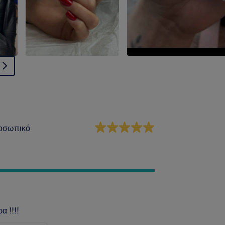
οσωπικό
α !!!!