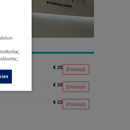
α
 μέσων
οποθεσίας
ανάλυσης.
€ 20
Επιλογή
kies
€ 30
Επιλογή
€ 25
Επιλογή