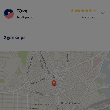
Νύχια
Πρόσωπο
Αποτρίχωση
Professional
7
Υπηρεσίες
Τζένη
3.4
Τ
Τι λένε οι πελάτες μας για Σταυρούλα
Αισθητικός
6 κριτικές
Νύχια
Μασάζ
Πρόσωπο
Skilled
5
Exceptional
5
Experienced
5
Υπηρεσίες
Αποτρίχωση
Σχετικά με
Νύχια
Πρόσωπο
Αποτρίχωση