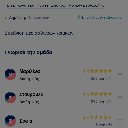
Επιμήκυνση και Φυσική Ενίσχυση Νυχιών με Ακρυλικό
Δημήτρης
•
6 ημέρες πριν
Επαληθευμένη αξιολόγηση
Εμφάνιση περισσότερων κριτικών
Γνώρισε την ομάδα
Μαριλένα
4.9
Μ
Αισθητικός
268 κριτικές
Υπηρεσίες
Σταυρούλα
4.9
Σ
Αισθητικός
272 κριτικές
Νύχια
Πρόσωπο
Αποτρίχωση
Υπηρεσίες
4.6
Σ
Σοφία
Τι λένε οι πελάτες μας για Μαριλένα
6 κριτικές