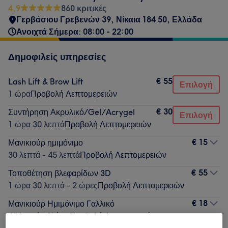
4,9
860 κριτικές
Γερβάσιου Γρεβενών 39, Νίκαια 184 50, Ελλάδα
Ανοιχτά Σήμερα: 08:00 - 22:00
Δημοφιλείς υπηρεσίες
€ 55
Lash Lift & Brow Lift
Επιλογή
1 ώρα
Προβολή Λεπτομερειών
€ 30
Συντήρηση Ακρυλικό/Gel/Acrygel
Επιλογή
1 ώρα 30 λεπτά
Προβολή Λεπτομερειών
€ 15
Μανικιούρ ημιμόνιμο
30 λεπτά - 45 λεπτά
Προβολή Λεπτομερειών
€ 55
Τοποθέτηση βλεφαρίδων 3D
1 ώρα 30 λεπτά - 2 ώρες
Προβολή Λεπτομερειών
€ 18
Μανικιούρ Ημιμόνιμο Γαλλικό
45 λεπτά - 1 ώρα
Προβολή Λεπτομερειών