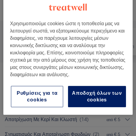
Αναζήτηση υπηρεσιών
Χρησιμοποιούμε cookies ώστε η τοποθεσία μας να
λειτουργεί σωστά, να εξατομικεύουμε περιεχόμενο και
διαφημίσεις, να παρέχουμε λειτουργίες μέσων
κοινωνικής δικτύωσης και να αναλύουμε την
Όλα
Νύχια
Αποτρίχωση
κυκλοφορία μας. Επίσης, κοινοποιούμε πληροφορίες
σχετικά με την από μέρους σας χρήση της τοποθεσίας
μας στους συνεργάτες μέσων κοινωνικής δικτύωσης,
Extensions Βλεφαρίδων Και Lash Lift
(
11
)
διαφημίσεων και ανάλυσης.
από € 25
Μανικιούρ Και Θεραπείες Χεριών
(
22
)
από € 2
Ρυθμίσεις για τα
Αποδοχή όλων των
cookies
cookies
Πεντικιούρ Και Θεραπείες Ποδιών
(
9
)
από € 10
Αποτρίχωση Με Κερί Και Κλωστή
(
14
)
από € 5
Σχηματισμός Και Αποτρίχωση Φρυδιών
(
2
)
από € 5