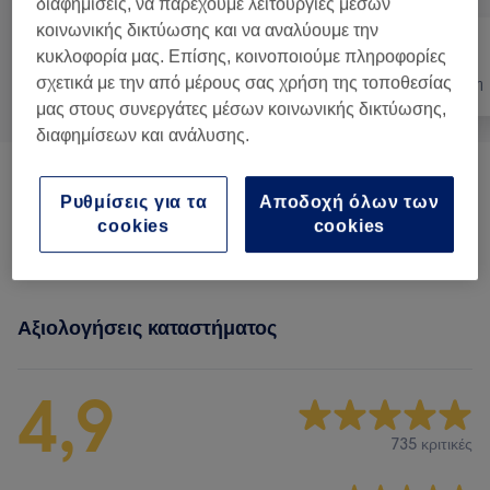
διαφημίσεις, να παρέχουμε λειτουργίες μέσων
κοινωνικής δικτύωσης και να αναλύουμε την
κυκλοφορία μας. Επίσης, κοινοποιούμε πληροφορίες
σχετικά με την από μέρους σας χρήση της τοποθεσίας
Όλα
Νύχια
Αποτρίχωση
μας στους συνεργάτες μέσων κοινωνικής δικτύωσης,
διαφημίσεων και ανάλυσης.
Μανικιούρ Και Θεραπείες Χεριών
(
15
)
από € 5
Ρυθμίσεις για τα
Αποδοχή όλων των
cookies
cookies
Πεντικιούρ Και Θεραπείες Ποδιών
(
7
)
από € 15
Αξιολογήσεις καταστήματος
4,9
735 κριτικές