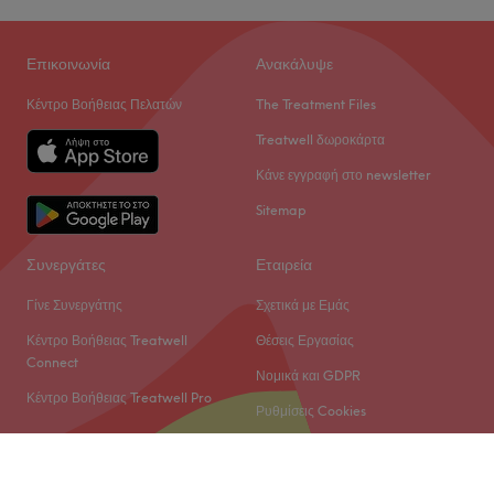
Επικοινωνία
Ανακάλυψε
Κέντρο Βοήθειας Πελατών
The Treatment Files
Treatwell δωροκάρτα
Κάνε εγγραφή στο newsletter
Sitemap
Συνεργάτες
Εταιρεία
Γίνε Συνεργάτης
Σχετικά με Εμάς
Κέντρο Βοήθειας Treatwell
Θέσεις Εργασίας
Connect
Νομικά και GDPR
Κέντρο Βοήθειας Treatwell Pro
Ρυθμίσεις Cookies
© 2026 Treatwell Limited