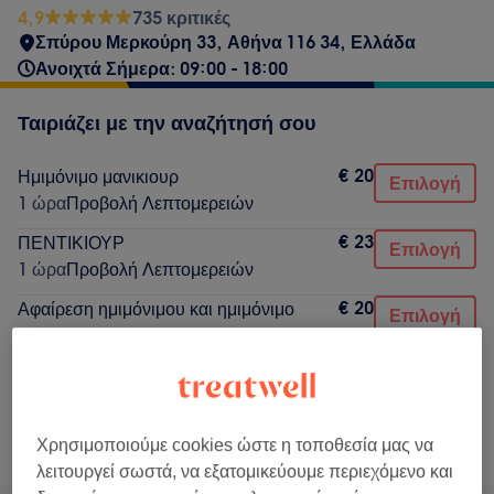
4,9
735 κριτικές
Σπύρου Μερκούρη 33, Αθήνα 116 34, Ελλάδα
Ανοιχτά Σήμερα: 09:00 - 18:00
Ταιριάζει με την αναζήτησή σου
€ 20
Ημιμόνιμο μανικιουρ
Επιλογή
1 ώρα
Προβολή Λεπτομερειών
€ 23
ΠΕΝΤΙΚΙΟΥΡ
Επιλογή
1 ώρα
Προβολή Λεπτομερειών
€ 20
Αφαίρεση ημιμόνιμου και ημιμόνιμο
Επιλογή
μανικιούρ
1 ώρα
Προβολή Λεπτομερειών
Δεν ήταν αυτό που έψαχνες;
Χρησιμοποιούμε cookies ώστε η τοποθεσία μας να
Αναζήτηση υπηρεσιών
λειτουργεί σωστά, να εξατομικεύουμε περιεχόμενο και