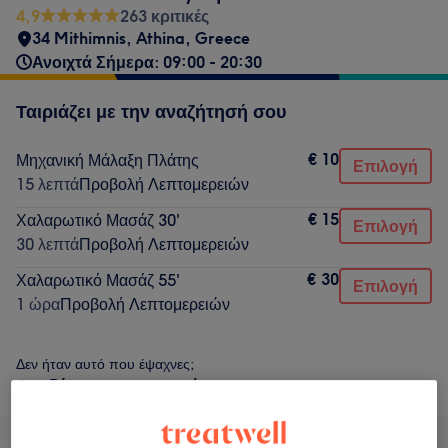
4,9
263 κριτικές
34 Mithimnis
,
Athina
,
Greece
Ανοιχτά Σήμερα: 09:00 - 20:30
Ταιριάζει με την αναζήτησή σου
€ 10
Μηχανική Μάλαξη Πλάτης
Επιλογή
15 λεπτά
Προβολή Λεπτομερειών
€ 15
Χαλαρωτικό Μασάζ 30'
Επιλογή
30 λεπτά
Προβολή Λεπτομερειών
€ 30
Χαλαρωτικό Μασάζ 55'
Επιλογή
1 ώρα
Προβολή Λεπτομερειών
Δεν ήταν αυτό που έψαχνες;
Αναζήτηση υπηρεσιών