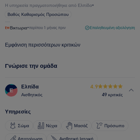
Η υπηρεσία πραγματοποιήθηκε από Ελπίδα
•
Βαθύς Καθαρισμός Προσώπου
Βικτωρια
•
περίπου 1 μήνας πριν
Επαληθευμένη αξιολόγηση
Εμφάνιση περισσότερων κριτικών
Γνώρισε την ομάδα
Ελπίδα
4.9
Ε
Αισθητικός
49 κριτικές
Υπηρεσίες
Σώμα
Νύχια
Μασάζ
Πρόσωπο
Αποτρίχωση
Αισθητική Ιατρική