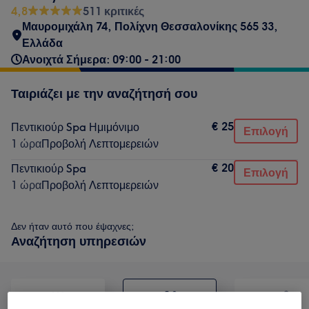
4,8
511 κριτικές
Μαυρομιχάλη 74, Πολίχνη Θεσσαλονίκης 565 33,
Ελλάδα
Ανοιχτά Σήμερα: 09:00 - 21:00
Ταιριάζει με την αναζήτησή σου
€ 25
Πεντικιούρ Spa Ημιμόνιμο
Επιλογή
1 ώρα
Προβολή Λεπτομερειών
€ 20
Πεντικιούρ Spa
Επιλογή
1 ώρα
Προβολή Λεπτομερειών
Δεν ήταν αυτό που έψαχνες;
Αναζήτηση υπηρεσιών