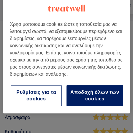
Όλα
Νύχια
Αποτρίχωση
Χρησιμοποιούμε cookies ώστε η τοποθεσία μας να
λειτουργεί σωστά, να εξατομικεύουμε περιεχόμενο και
Μανικιούρ Και Θεραπείες Χεριών
(
20
)
από € 2
διαφημίσεις, να παρέχουμε λειτουργίες μέσων
κοινωνικής δικτύωσης και να αναλύουμε την
Πεντικιούρ Και Θεραπείες Ποδιών
(
10
)
από € 3
κυκλοφορία μας. Επίσης, κοινοποιούμε πληροφορίες
σχετικά με την από μέρους σας χρήση της τοποθεσίας
μας στους συνεργάτες μέσων κοινωνικής δικτύωσης,
Αξιολογήσεις καταστήματος
διαφημίσεων και ανάλυσης.
4,8
Ρυθμίσεις για τα
Αποδοχή όλων των
cookies
cookies
511 κριτικές
Ατμόσφαιρα
Καθαριότητα