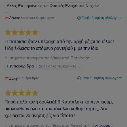
Άλλες Επιμηκύνσεις και Φυσικές Ενισχύσεις Νυχιών
Δαναη
•
περίπου 4 ώρες πριν
Επαληθευμένη αξιολόγηση
Η πατρισια ήταν υπέροχη από την αρχή μέχρι το τέλος!
Ήδη έκλεισα το επόμενο ραντεβού μ με την ίδια
Η υπηρεσία πραγματοποιήθηκε από Πατρίτσια
•
Πεντικιούρ Spa
Δείξε όλες τις κριτικές…
Ζωή
•
1 ημέρα πριν
Επαληθευμένη αξιολόγηση
Παρά πολύ καλή δουλειά!!!! Καταπληκτικό πεντικιούρ,
ακολουθούν όλα τα πρωτόκολλα καθαριότητας, δεν
χρειάζεται να ανησυχείς για τίποτα !
Η υπηρεσία πραγματοποιήθηκε από Αφροδίτη
•
Πεντικιούρ