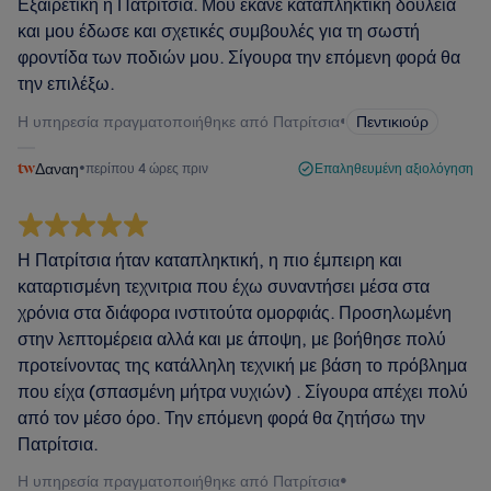
Εξαιρετική η Πατρίτσια. Μου έκανε καταπληκτική δουλειά
και μου έδωσε και σχετικές συμβουλές για τη σωστή
φροντίδα των ποδιών μου. Σίγουρα την επόμενη φορά θα
την επιλέξω.
Η υπηρεσία πραγματοποιήθηκε από Πατρίτσια
•
Πεντικιούρ
Δαναη
•
περίπου 4 ώρες πριν
Επαληθευμένη αξιολόγηση
Η Πατρίτσια ήταν καταπληκτική, η πιο έμπειρη και
καταρτισμένη τεχνιτρια που έχω συναντήσει μέσα στα
χρόνια στα διάφορα ινστιτούτα ομορφιάς. Προσηλωμένη
στην λεπτομέρεια αλλά και με άποψη, με βοήθησε πολύ
προτείνοντας της κατάλληλη τεχνική με βάση το πρόβλημα
που είχα (σπασμένη μήτρα νυχιών) . Σίγουρα απέχει πολύ
από τον μέσο όρο. Την επόμενη φορά θα ζητήσω την
Πατρίτσια.
Η υπηρεσία πραγματοποιήθηκε από Πατρίτσια
•