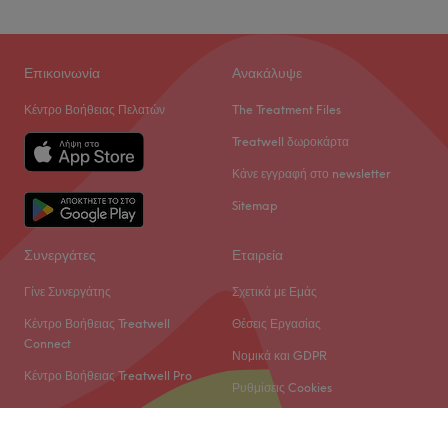
Επικοινωνία
Ανακάλυψε
Κέντρο Βοήθειας Πελατών
The Treatment Files
Treatwell δωροκάρτα
Κάνε εγγραφή στο newsletter
Sitemap
Συνεργάτες
Εταιρεία
Γίνε Συνεργάτης
Σχετικά με Εμάς
Κέντρο Βοήθειας Treatwell
Θέσεις Εργασίας
Connect
Νομικά και GDPR
Κέντρο Βοήθειας Treatwell Pro
Ρυθμίσεις Cookies