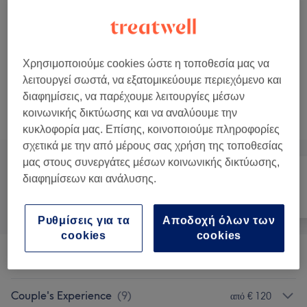
Royal Thai Oil Massage 150'
Επιλογή
2 ώρες 30 λεπτά
Προβολή Λεπτομερειών
Χρησιμοποιούμε cookies ώστε η τοποθεσία μας να
Εμφάνιση 1 περισσότερων σχετικών υπηρεσιών...
λειτουργεί σωστά, να εξατομικεύουμε περιεχόμενο και
διαφημίσεις, να παρέχουμε λειτουργίες μέσων
Δεν ήταν αυτό που έψαχνες;
κοινωνικής δικτύωσης και να αναλύουμε την
Αναζήτηση υπηρεσιών
κυκλοφορία μας. Επίσης, κοινοποιούμε πληροφορίες
σχετικά με την από μέρους σας χρήση της τοποθεσίας
μας στους συνεργάτες μέσων κοινωνικής δικτύωσης,
διαφημίσεων και ανάλυσης.
Όλα
Μασάζ
Σώμα
Ρυθμίσεις για τα
Αποδοχή όλων των
cookies
cookies
Massage
(
29
)
από € 35
Couple's Experience
(
9
)
από € 120