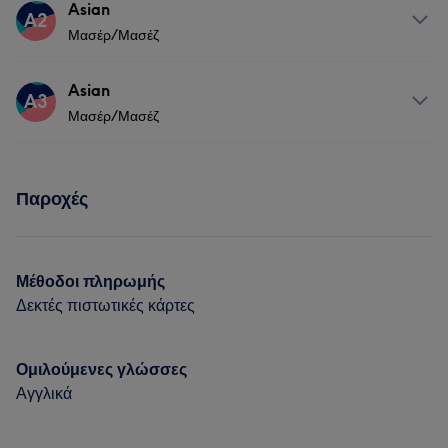
Υπηρεσίες
Asian
A2
Μασέρ/Μασέζ
Σώμα
Μασάζ
Υπηρεσίες
Asian
A3
Μασέρ/Μασέζ
Σώμα
Μασάζ
Υπηρεσίες
Παροχές
Σώμα
Μασάζ
Μέθοδοι πληρωμής
Δεκτές πιστωτικές κάρτες
Ομιλούμενες γλώσσες
Αγγλικά