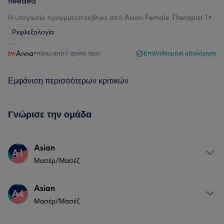
needed
Η υπηρεσία πραγματοποιήθηκε από Asian Female Therapist 1
•
Ρεφλεξολογία
Anna
•
πάνω από 1 χρόνο πριν
Επαληθευμένη αξιολόγηση
Εμφάνιση περισσότερων κριτικών
Γνώρισε την ομάδα
Asian
A1
Μασέρ/Μασέζ
Υπηρεσίες
Asian
A4
Μασέρ/Μασέζ
Σώμα
Μασάζ