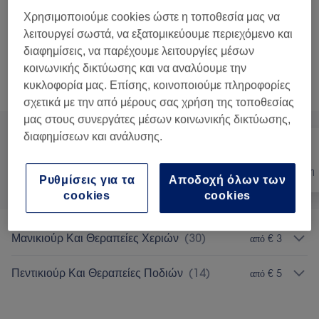
45 λεπτά
Προβολή Λεπτομερειών
Χρησιμοποιούμε cookies ώστε η τοποθεσία μας να
Εμφάνιση 1 περισσότερων σχετικών υπηρεσιών...
λειτουργεί σωστά, να εξατομικεύουμε περιεχόμενο και
διαφημίσεις, να παρέχουμε λειτουργίες μέσων
κοινωνικής δικτύωσης και να αναλύουμε την
Δεν ήταν αυτό που έψαχνες;
κυκλοφορία μας. Επίσης, κοινοποιούμε πληροφορίες
Αναζήτηση υπηρεσιών
σχετικά με την από μέρους σας χρήση της τοποθεσίας
μας στους συνεργάτες μέσων κοινωνικής δικτύωσης,
διαφημίσεων και ανάλυσης.
Όλα
Νύχια
Αποτρίχωση
Ρυθμίσεις για τα
Αποδοχή όλων των
cookies
cookies
Μανικιούρ Και Θεραπείες Χεριών
(
30
)
από € 3
Πεντικιούρ Και Θεραπείες Ποδιών
(
14
)
από € 5