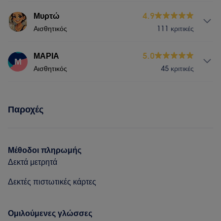
Υπηρεσίες
Μυρτώ
4.9
Αισθητικός
111 κριτικές
Νύχια
Υπηρεσίες
ΜΑΡΙΑ
5.0
Μ
Αισθητικός
45 κριτικές
Νύχια
Υπηρεσίες
Τι λένε οι πελάτες μας για Μυρτώ
Παροχές
Νύχια
Αποτρίχωση
Experienced
6
Μέθοδοι πληρωμής
Δεκτά μετρητά
Δεκτές πιστωτικές κάρτες
Ομιλούμενες γλώσσες