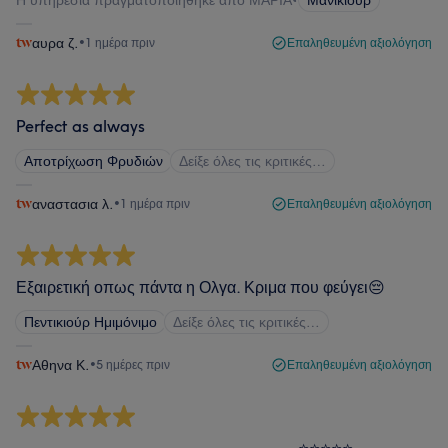
Η υπηρεσία πραγματοποιήθηκε από ΜΑΡΙΑ
•
Μανικιούρ
αυρα ζ.
•
1 ημέρα πριν
Επαληθευμένη αξιολόγηση
Perfect as always
Αποτρίχωση Φρυδιών
Δείξε όλες τις κριτικές…
αναστασια λ.
•
1 ημέρα πριν
Επαληθευμένη αξιολόγηση
Εξαιρετική οπως πάντα η Ολγα. Κριμα που φεύγει😔
Πεντικιούρ Ημιμόνιμο
Δείξε όλες τις κριτικές…
Αθηνα Κ.
•
5 ημέρες πριν
Επαληθευμένη αξιολόγηση