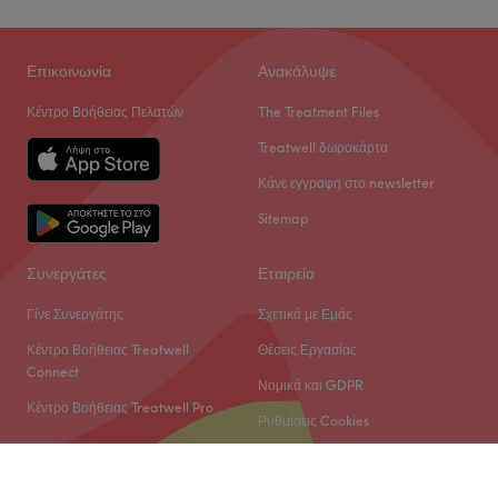
Επικοινωνία
Ανακάλυψε
Κέντρο Βοήθειας Πελατών
The Treatment Files
Treatwell δωροκάρτα
Κάνε εγγραφή στο newsletter
Sitemap
Συνεργάτες
Εταιρεία
Γίνε Συνεργάτης
Σχετικά με Εμάς
Κέντρο Βοήθειας Treatwell
Θέσεις Εργασίας
Connect
Νομικά και GDPR
Κέντρο Βοήθειας Treatwell Pro
Ρυθμίσεις Cookies