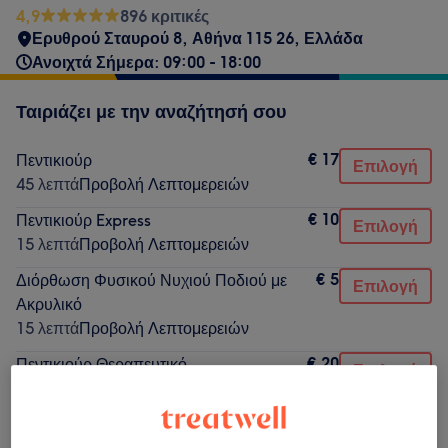
4,9
896 κριτικές
Ερυθρού Σταυρού 8, Αθήνα 115 26, Ελλάδα
Ανοιχτά Σήμερα: 09:00 - 18:00
Ταιριάζει με την αναζήτησή σου
€ 17
Πεντικιούρ
Επιλογή
45 λεπτά
Προβολή Λεπτομερειών
€ 10
Πεντικιούρ Express
Επιλογή
15 λεπτά
Προβολή Λεπτομερειών
€ 5
Διόρθωση Φυσικού Νυχιού Ποδιού με
Επιλογή
Ακρυλικό
15 λεπτά
Προβολή Λεπτομερειών
€ 20
Πεντικιούρ Θεραπευτικό
Επιλογή
1 ώρα
Προβολή Λεπτομερειών
€ 20
Πεντικιούρ Γαλλικό
Επιλογή