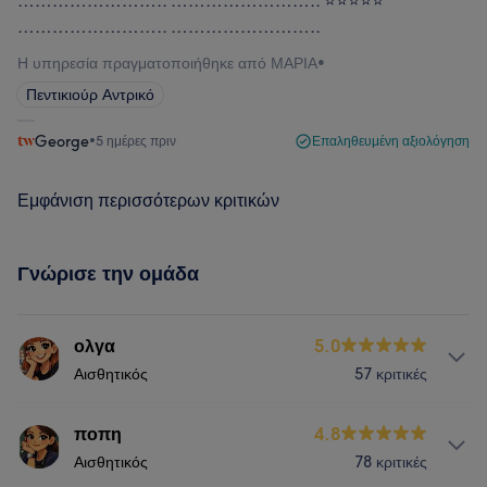
…………………….. …………………….. ⭐️⭐️⭐️⭐️⭐️
…………………….. ……………………..
Η υπηρεσία πραγματοποιήθηκε από ΜΑΡΙΑ
•
Πεντικιούρ Αντρικό
George
•
5 ημέρες πριν
Επαληθευμένη αξιολόγηση
Εμφάνιση περισσότερων κριτικών
Γνώρισε την ομάδα
ολγα
5.0
Αισθητικός
57 κριτικές
Υπηρεσίες
ποπη
4.8
Αισθητικός
78 κριτικές
Νύχια
Πρόσωπο