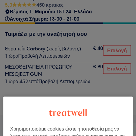
5,0
450 κριτικές
Θέμιδος 1, Μαρούσι 151 24, Ελλάδα
Ανοιχτά Σήμερα: 13:00 - 21:00
Ταιριάζει με την αναζήτησή σου
€ 40
Θεραπεία Carboxy (χωρίς βελόνες)
Επιλογή
1 ώρα
Προβολή Λεπτομερειών
€ 90
ΜΕΣΟΘΕΡΑΠΕΙΑ ΠΡΟΣΩΠΟΥ
Επιλογή
MESOJECT GUN
1 ώρα 45 λεπτά
Προβολή Λεπτομερειών
Δεν ήταν αυτό που έψαχνες;
Αναζήτηση υπηρεσιών
Χρησιμοποιούμε cookies ώστε η τοποθεσία μας να