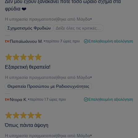
Δεν μου έχουν ξανακάνει ποτέ τόσο ωραίο σχήμα στα
φρύδια ❤️
Η υπηρεσία πραγματοποιήθηκε από Μάγδα
•
Σχηματισμός Φρυδιών
Δείξε όλες τις κριτικές…
Παπαϊωάννου Μ.
•
περίπου 7 ώρες πριν
Επαληθευμένη αξιολόγηση
Εξαιρετική θεραπεία!
Η υπηρεσία πραγματοποιήθηκε από Μάγδα
•
Θεραπεία Προσώπου με Ραδιοσυχνότητες
Ντορα Κ.
•
περίπου 17 ώρες πριν
Επαληθευμένη αξιολόγηση
Όπως πάντα άψογη
Η υπηρεσία πραγματοποιήθηκε από Μάγδα
•