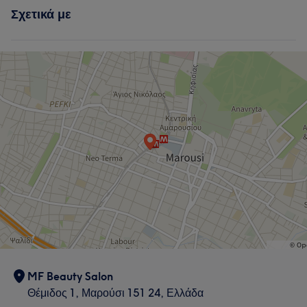
Σχετικά με
Σώμα
Πρόσωπο
Αποτρίχωση
Αισθητική Ιατρική
Τι λένε οι πελάτες μας για Μάγδα
Experienced
6
Exceptional
6
MF Beauty Salon
Θέμιδος 1, Μαρούσι 151 24, Ελλάδα