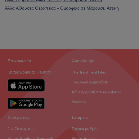
Άλλα Αίθουσες Θεραπείας - Ομορφιάς σε Μαρούσι, Αττική
Επικοινωνία
Ανακάλυψε
Κέντρο Βοήθειας Πελατών
The Treatment Files
Treatwell δωροκάρτα
Κάνε εγγραφή στο newsletter
Sitemap
Συνεργάτες
Εταιρεία
Γίνε Συνεργάτης
Σχετικά με Εμάς
Κέντρο Βοήθειας Treatwell
Θέσεις Εργασίας