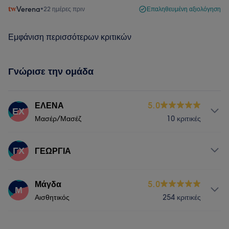
Verena
•
22 ημέρες πριν
Επαληθευμένη αξιολόγηση
Εμφάνιση περισσότερων κριτικών
Γνώρισε την ομάδα
ΕΛΕΝΑ
5.0
ΕΧ
Μασέρ/Μασέζ
10 κριτικές
Υπηρεσίες
ΓΧ
ΓΕΩΡΓΙΑ
Σώμα
Πρόσωπο
Αποτρίχωση
Υπηρεσίες
Μάγδα
5.0
Μ
Αισθητική Ιατρική
Αισθητικός
254 κριτικές
Πρόσωπο
Αποτρίχωση
Αισθητική Ιατρική
Υπηρεσίες