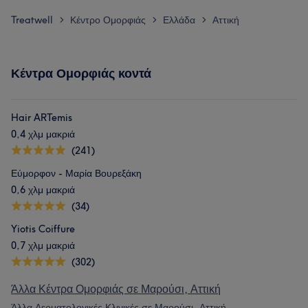
Treatwell
Κέντρο Ομορφιάς
Ελλάδα
Αττική
>
>
>
Κέντρα Ομορφιάς κοντά
Hair ARTemis
0,4 χλμ μακριά
(241)
Εύμορφον - Μαρία Βουρεξάκη
0,6 χλμ μακριά
(34)
Yiotis Coiffure
0,7 χλμ μακριά
(302)
Άλλα Κέντρα Ομορφιάς σε Μαρούσι, Αττική
Άλλα Δερματολογικές Κλινικές σε Μαρούσι, Αττική