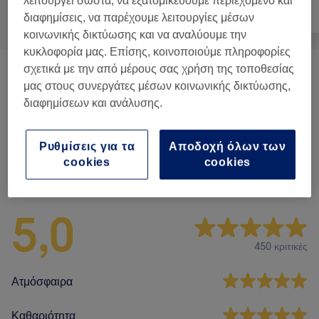
λειτουργεί σωστά, να εξατομικεύουμε περιεχόμενο και
Όλα
Αποτρίχωση
Πρόσωπο
διαφημίσεις, να παρέχουμε λειτουργίες μέσων
κοινωνικής δικτύωσης και να αναλύουμε την
κυκλοφορία μας. Επίσης, κοινοποιούμε πληροφορίες
σχετικά με την από μέρους σας χρήση της τοποθεσίας
Θεραπείες Προσώπου
(
2
)
από € 30
μας στους συνεργάτες μέσων κοινωνικής δικτύωσης,
διαφημίσεων και ανάλυσης.
Συμβουλευτική
(
1
)
από € 0,10
Ρυθμίσεις για τα
Αποδοχή όλων των
cookies
cookies
Αξιολογήσεις καταστήματος
5,0
450 κριτικές
Ατμόσφαιρα
Καθαριότητα