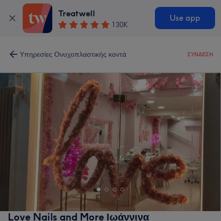
Treatwell
Use app
130K
Υπηρεσίες Ονυχοπλαστικής κοντά
ΣΎΝΔΕΣΗ
Love Nails and More Ιωάννινα