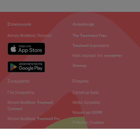
Επικοινωνία
Ανακάλυψε
Κέντρο Βοήθειας Πελατών
The Treatment Files
Treatwell δωροκάρτα
Κάνε εγγραφή στο newsletter
Sitemap
Συνεργάτες
Εταιρεία
Γίνε Συνεργάτης
Σχετικά με Εμάς
Κέντρο Βοήθειας Treatwell
Θέσεις Εργασίας
Connect
Νομικά και GDPR
Κέντρο Βοήθειας Treatwell Pro
Ρυθμίσεις Cookies