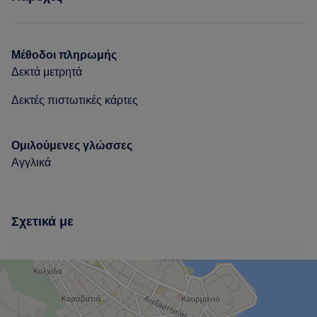
Νύχια
Μαλλιά
Πρόσωπο
Υπηρεσίες
Υπηρεσίες
Νύχια
Μαλλιά
Πρόσωπο
Νύχια
Μαλλιά
Πρόσωπο
Μέθοδοι πληρωμής
Δεκτά μετρητά
Πορτφόλιο
Δεκτές πιστωτικές κάρτες
Ομιλούμενες γλώσσες
Αγγλικά
Σχετικά με