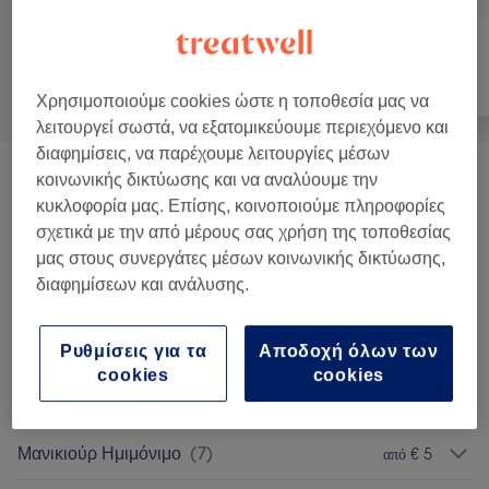
Όλα
Νύχια
Πρόσωπο
Χρησιμοποιούμε cookies ώστε η τοποθεσία μας να
λειτουργεί σωστά, να εξατομικεύουμε περιεχόμενο και
διαφημίσεις, να παρέχουμε λειτουργίες μέσων
κοινωνικής δικτύωσης και να αναλύουμε την
Τεχνητά Νύχια
(
6
)
από € 5
κυκλοφορία μας. Επίσης, κοινοποιούμε πληροφορίες
σχετικά με την από μέρους σας χρήση της τοποθεσίας
Ανδρική Περιποίηση
(
3
)
από € 10
μας στους συνεργάτες μέσων κοινωνικής δικτύωσης,
διαφημίσεων και ανάλυσης.
Nail Art / Extra
(
9
)
από € 0,50
Πεντικιούρ
(
11
)
από € 5
Ρυθμίσεις για τα
Αποδοχή όλων των
cookies
cookies
Αφαιρέσεις
(
6
)
από € 10
Μανικιούρ Ημιμόνιμο
(
7
)
από € 5