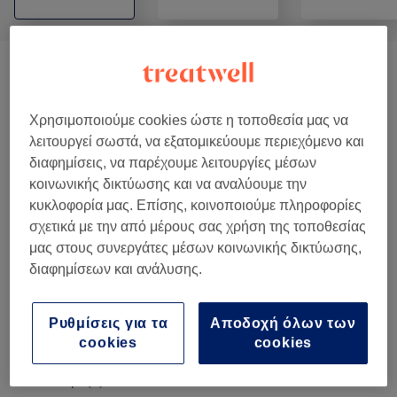
Κούρεμα Αντρικό
(
4
)
από € 5
Κούρεμα Γυναικείο
(
2
)
από € 5
Χρησιμοποιούμε cookies ώστε η τοποθεσία μας να
λειτουργεί σωστά, να εξατομικεύουμε περιεχόμενο και
Χτενίσματα
(
13
)
διαφημίσεις, να παρέχουμε λειτουργίες μέσων
από € 8
κοινωνικής δικτύωσης και να αναλύουμε την
Θεραπείες Μαλλιών
(
11
)
κυκλοφορία μας. Επίσης, κοινοποιούμε πληροφορίες
από € 5
σχετικά με την από μέρους σας χρήση της τοποθεσίας
μας στους συνεργάτες μέσων κοινωνικής δικτύωσης,
Βαφή Μαλλιών
(
16
)
από € 15
διαφημίσεων και ανάλυσης.
Extensions- Τρεσες
(
2
)
από € 3,50
Ρυθμίσεις για τα
Αποδοχή όλων των
Φρύδια & Θεραπείες Προσώπου
(
9
)
από € 5
cookies
cookies
Μανικιούρ
(
6
)
από € 0,01