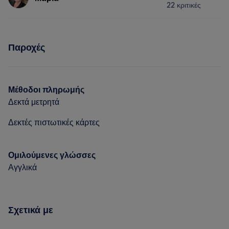
22 κριτικές
Νύχια
Μαλλιά
Πρόσωπο
Υπηρεσίες
Αποτρίχωση
Παροχές
Μαλλιά
Πρόσωπο
Πορτφόλιο
Πορτφόλιο
Μέθοδοι πληρωμής
Δεκτά μετρητά
Δεκτές πιστωτικές κάρτες
Ομιλούμενες γλώσσες
Αγγλικά
Σχετικά με