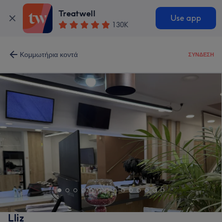
Treatwell
Use app
130K
Κομμωτήρια κοντά
ΣΎΝΔΕΣΗ
Lliz