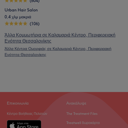
(604)
Urban Hair Salon
0,4 χλμ μακριά
(106)
Άλλα Κομμωτήρια σε Καλαμαριά Κέντρο, Περιφερειακή
Ενότητα Θεσσαλονίκης
Άλλα Κέντρα Ομορφιάς σε Καλαμαριά Κέντρο, Περιφερειακή
Ενότητα Θεσσαλονίκης
Επικοινωνία
Ανακάλυψε
Κέντρο Βοήθειας Πελατών
The Treatment Files
Treatwell δωροκάρτα