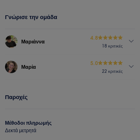
Γνώρισε την ομάδα
4.8
Μαριάννα
18 κριτικές
Υπηρεσίες
5.0
Μαρία
22 κριτικές
Νύχια
Μαλλιά
Πρόσωπο
Υπηρεσίες
Αποτρίχωση
Παροχές
Μαλλιά
Πρόσωπο
Πορτφόλιο
Πορτφόλιο
Μέθοδοι πληρωμής
Δεκτά μετρητά