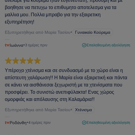
ανελαβε για κουρεμα ηταν ευγενεστατη, προθυμη και με
βοηθησε να πετυχω το επιθυμητο αποτελεσμα για τα
μαλλια μου. Πολλα μπραβο για την εξαιρετικη
εξυπηρέτηση!
Εξυπηρετήθηκε από Μαρία Τασίου
•
Γυναικείο Κούρεμα
Ιωάννα
•
3 ημέρες πριν
Επαληθευμένη αξιολόγηση
Υπέροχο χτένισμα και σε συνδυασμό με το χώρο είναι η
απίστευτη χαλάρωση!! Η Μαρία είναι εξαιρετική και πάντα
σε κάνει να αισθάνεσαι ξεχωριστή με τα χτενίσματα που
προσφέρει. Το συνιστώ ανεπιφύλακτα! Ενας χώρος
ομορφιάς και απόλαυσης στη Καλαμάρια!!
Εξυπηρετήθηκε από Μαρία Τασίου
•
Χτένισμα
Ροδάνθη
•
4 ημέρες πριν
Επαληθευμένη αξιολόγηση