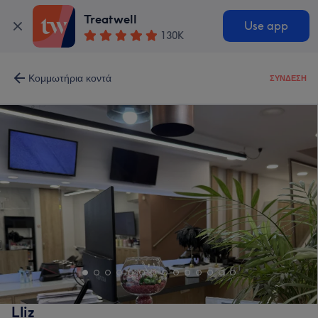
Treatwell
Use app
130K
Κομμωτήρια κοντά
ΣΎΝΔΕΣΗ
Lliz