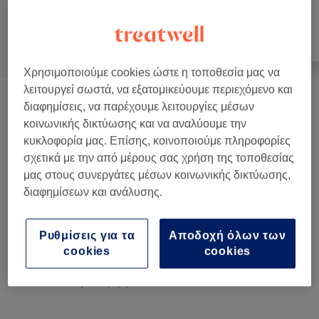
Όλα
Μαλλιά
Νύχια
Χρησιμοποιούμε cookies ώστε η τοποθεσία μας να
λειτουργεί σωστά, να εξατομικεύουμε περιεχόμενο και
Κούρεμα Αντρικό
(
4
)
διαφημίσεις, να παρέχουμε λειτουργίες μέσων
από € 5
κοινωνικής δικτύωσης και να αναλύουμε την
κυκλοφορία μας. Επίσης, κοινοποιούμε πληροφορίες
Κούρεμα Γυναικείο
(
2
)
από € 5
σχετικά με την από μέρους σας χρήση της τοποθεσίας
μας στους συνεργάτες μέσων κοινωνικής δικτύωσης,
Χτενίσματα
(
13
)
από € 8
διαφημίσεων και ανάλυσης.
Θεραπείες Μαλλιών
(
11
)
από € 5
Ρυθμίσεις για τα
Αποδοχή όλων των
Βαφή Μαλλιών
(
16
)
από € 15
cookies
cookies
Extensions- Τρεσες
(
2
)
από € 3,50