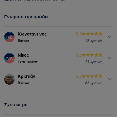
Γνώρισε την ομάδα
Κωνσταντίνος
5.0
ΚΣ
Barber
13 κριτικές
Υπηρεσίες
Νίκος
5.0
ΝΛ
Ρεσεψιονίστ
21 κριτικές
Μαλλιά
Αποτρίχωση
Υπηρεσίες
Κριστιάν
5.0
Barber
83 κριτικές
Μαλλιά
Πρόσωπο
Αποτρίχωση
Υπηρεσίες
Σχετικά με
Μαλλιά
Πρόσωπο
Αποτρίχωση