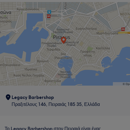
Τι λένε οι πελάτες μας για Κριστιάν
Professional
7
Pleasant
6
Legacy Barbershop
Πραξιτέλους 146, Πειραιάς 185 35, Ελλάδα
Το Legacy Barbershop στον Πειραιά είναι ένας