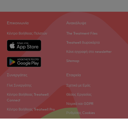
Επικοινωνία
Ανακάλυψε
Κέντρο Βοήθειας Πελατών
The Treatment Files
Treatwell δωροκάρτα
Κάνε εγγραφή στο newsletter
Sitemap
Συνεργάτες
Εταιρεία
Γίνε Συνεργάτης
Σχετικά με Εμάς
Κέντρο Βοήθειας Treatwell
Θέσεις Εργασίας
Connect
Νομικά και GDPR
Κέντρο Βοήθειας Treatwell Pro
Ρυθμίσεις Cookies