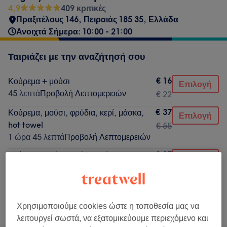
4,9
409 κριτικές
Πραξιτέλους 146, Πειραιάς 185 35, Ελλάδα
Ανοιχτά Σήμερα: 10:00 - 21:00
Ταιριάζει με την αναζήτησή σου
€ 16
Κούρεμα + μούσι
Επιλογή
45 λεπτά
Προβολή Λεπτομερειών
€ 22
€ 37
Κούρεμα, μούσι, φρύδια, κερί, μάσκα,
Επιλογή
hot towel
€ 55
1 ώρα 45 λεπτά
Προβολή Λεπτομερειών
€ 27
Κούρεμα, μούσι, φρύδια, μάσκα
Επιλογή
1 ώρα 15 λεπτά
Προβολή Λεπτομερειών
€ 35
Δεν ήταν αυτό που έψαχνες;
Χρησιμοποιούμε cookies ώστε η τοποθεσία μας να
Αναζήτηση υπηρεσιών
λειτουργεί σωστά, να εξατομικεύουμε περιεχόμενο και