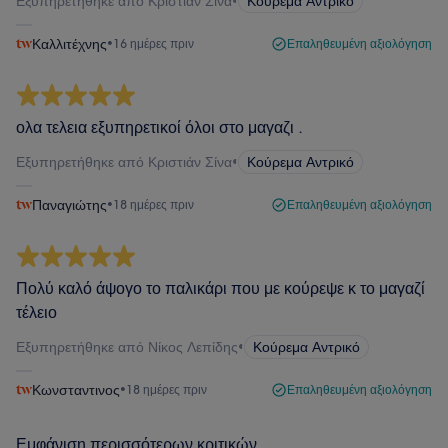
Εξυπηρετήθηκε από Κριστιάν Σίνα
•
Κούρεμα Αντρικό
Καλλιτέχνης
•
16 ημέρες πριν
Επαληθευμένη αξιολόγηση
ολα τελεια εξυπηρετικοί όλοι στο μαγαζι .
Εξυπηρετήθηκε από Κριστιάν Σίνα
•
Κούρεμα Αντρικό
Παναγιώτης
•
18 ημέρες πριν
Επαληθευμένη αξιολόγηση
Πολύ καλό άψογο το παλικάρι που με κούρεψε κ το μαγαζί
τέλειο
Εξυπηρετήθηκε από Νίκος Λεπίδης
•
Κούρεμα Αντρικό
Κωνσταντινος
•
18 ημέρες πριν
Επαληθευμένη αξιολόγηση
Εμφάνιση περισσότερων κριτικών