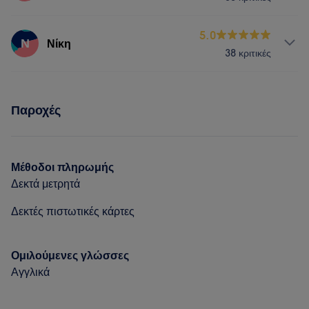
Υπηρεσίες
5.0
Ν
Νίκη
38 κριτικές
Νύχια
Πρόσωπο
Αποτρίχωση
Υπηρεσίες
Παροχές
Νύχια
Πρόσωπο
Αποτρίχωση
Μέθοδοι πληρωμής
Δεκτά μετρητά
Δεκτές πιστωτικές κάρτες
Ομιλούμενες γλώσσες
Αγγλικά