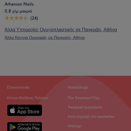
Athenian Nails
0,8 χλμ μακριά
(24)
Άλλα Υπηρεσίες Ονυχοπλαστικής σε Παγκράτι, Αθήνα
Άλλα Κέντρα Ομορφιάς σε Παγκράτι, Αθήνα
Επικοινωνία
Ανακάλυψε
Κέντρο Βοήθειας Πελατών
The Treatment Files
Treatwell δωροκάρτα
Κάνε εγγραφή στο newsletter
Sitemap