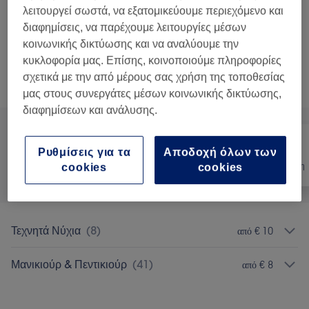
1 ώρα
Προβολή Λεπτομερειών
λειτουργεί σωστά, να εξατομικεύουμε περιεχόμενο και
διαφημίσεις, να παρέχουμε λειτουργίες μέσων
Εμφάνιση 2 περισσότερων σχετικών υπηρεσιών...
κοινωνικής δικτύωσης και να αναλύουμε την
κυκλοφορία μας. Επίσης, κοινοποιούμε πληροφορίες
Δεν ήταν αυτό που έψαχνες;
σχετικά με την από μέρους σας χρήση της τοποθεσίας
Αναζήτηση υπηρεσιών
μας στους συνεργάτες μέσων κοινωνικής δικτύωσης,
διαφημίσεων και ανάλυσης.
Ρυθμίσεις για τα
Αποδοχή όλων των
Όλα
Νύχια
Αποτρίχωση
cookies
cookies
Τεχνητά Νύχια
(
8
)
από € 10
Μανικιούρ & Πεντικιούρ
(
41
)
από € 8