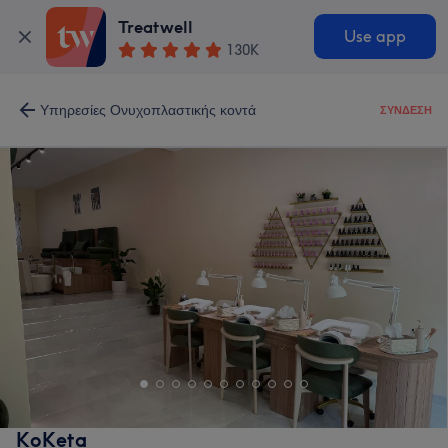
Treatwell
Use app
130K
Υπηρεσίες Ονυχοπλαστικής κοντά
ΣΎΝΔΕΣΗ
KoKeta