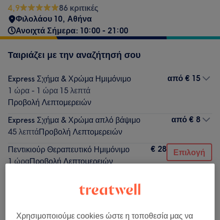
4,9
86 κριτικές
Φιλολάου 10, Αθήνα
Ανοιχτά Σήμερα: 10:00 - 21:00
Ταιριάζει με την αναζήτησή σου
από
€ 15
Express Σχήμα & Χρώμα Ημιμόνιμο
1 ώρα - 1 ώρα 15 λεπτά
Προβολή Λεπτομερειών
από
€ 8
Express Σχήμα & Χρώμα απλό βάψιμο
45 λεπτά
Προβολή Λεπτομερειών
€ 28
Πεντικιούρ Θεραπευτικό Ημιμόνιμο
Επιλογή
1 ώρα
Προβολή Λεπτομερειών
€ 20
Πεντικιούρ απλό βάψιμο
Επιλογή
1 ώρα
Προβολή Λεπτομερειών
€ 23
Πεντικιούρ θεραπευτικό με απλό βάψιμο
Επιλογή
Χρησιμοποιούμε cookies ώστε η τοποθεσία μας να