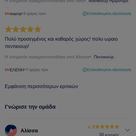
Η υπηρεσία πραγματοποιήθηκε από Νίκη
•
Μανικιούρ Ημιμόνιμο
maria
•
2 ημέρες πριν
Επαληθευμένη αξιολόγηση
Πολύ προσεγμένος και καθαρός χώρος! πολυ ωραιο
πεντικιουρ!
Η υπηρεσία πραγματοποιήθηκε από Αλίσσα
•
Πεντικιούρ
ΕΛΕΝΗ
•
7 ημέρες πριν
Επαληθευμένη αξιολόγηση
Εμφάνιση περισσότερων κριτικών
Γνώρισε την ομάδα
4.8
Α
Αλίσσα
30 κριτικές