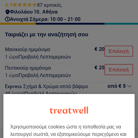
4,9
87 κριτικές
Φιλολάου 10, Αθήνα
Ανοιχτά Σήμερα: 10:00 - 21:00
Ταιριάζει με την αναζήτησή σου
€ 20
Μανικιούρ ημιμόνιμο
Επιλογή
1 ώρα
Προβολή Λεπτομερειών
€ 25
Πεντικιούρ ημιμόνιμο
Επιλογή
1 ώρα
Προβολή Λεπτομερειών
από
€ 8
Express Σχήμα & Χρώμα απλό βάψιμο
45 λεπτά
Προβολή Λεπτομερειών
Δεν ήταν αυτό που έψαχνες;
Αναζήτηση υπηρεσιών
Χρησιμοποιούμε cookies ώστε η τοποθεσία μας να
λειτουργεί σωστά, να εξατομικεύουμε περιεχόμενο και