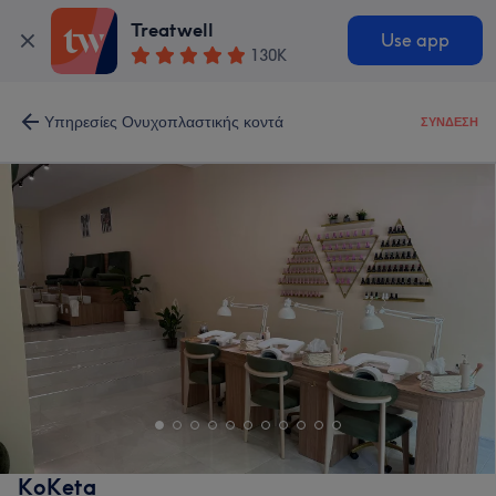
Treatwell
Use app
130K
Υπηρεσίες Ονυχοπλαστικής κοντά
ΣΎΝΔΕΣΗ
KoKeta