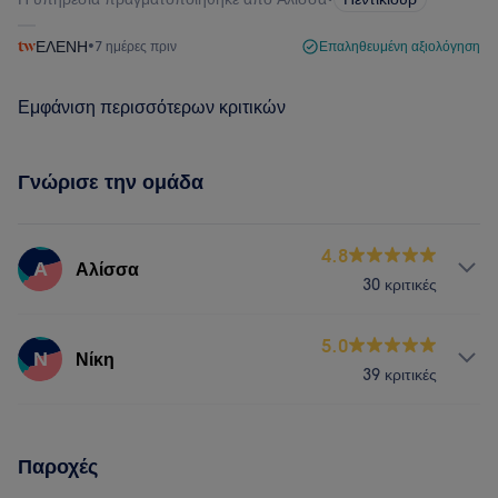
ΕΛΕΝΗ
•
7 ημέρες πριν
Επαληθευμένη αξιολόγηση
Εμφάνιση περισσότερων κριτικών
Γνώρισε την ομάδα
4.8
Α
Αλίσσα
30 κριτικές
Υπηρεσίες
5.0
Ν
Νίκη
39 κριτικές
Νύχια
Πρόσωπο
Αποτρίχωση
Υπηρεσίες
Παροχές
Νύχια
Πρόσωπο
Αποτρίχωση