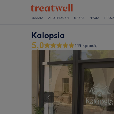
ΜΑΛΛΙΆ
ΑΠΟΤΡΊΧΩΣΗ
ΜΑΣΆΖ
ΝΎΧΙΑ
ΠΡΌΣ
Kalopsia
5,0
119 κριτικές