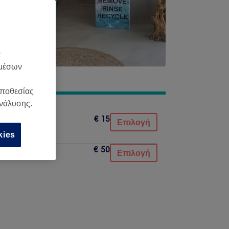
α
 μέσων
οποθεσίας
ανάλυσης.
€ 15
Επιλογή
kies
€ 50
Επιλογή