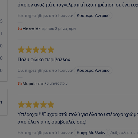
όποιον αναζητά επαγγελματική εξυπηρέτηση σε ένα ευ
Εξυπηρετήθηκε από Ιωαννα
•
Κούρεμα Αντρικό
55
Harrald
•
περίπου 2 μήνες πριν
1
0
0
Πολυ φιλικο περιβαλλον.
Εξυπηρετήθηκε από Ιωαννα
•
Κούρεμα Αντρικό
0
Μαριδεσπη
•
3 μήνες πριν
τε
Υπέροχοι!!!Ευχαριστώ πολύ για όλα το υπέροχο χρώμα
απο όλα για τις συμβουλές σας!
Εξυπηρετήθηκε από Ιωαννα
•
Βαφή Μαλλιών
Δείξε όλες τις