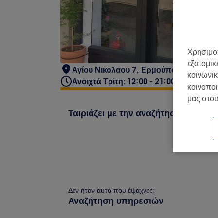
Χρησιμοπ
εξατομικ
Αγίου Νικολαου 7, Ερμούπολη 841 00,
κοινωνικ
Ανοιχτά Τρίτη: 12:00 - 21:00
κοινοποι
μας στου
Ταιριάζει με την αναζήτησή σου
Δεν ήταν αυτό που έψαχνες;
Αναζήτηση υπηρεσιών