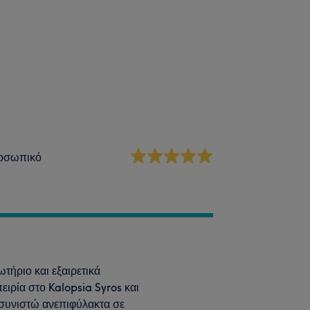
οσωπικό
τήριο και εξαιρετικά
ιρία στο Kalopsia Syros και
 συνιστώ ανεπιφύλακτα σε