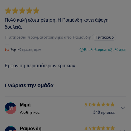
Πολύ καλή εξυπηρέτηση. Η Ραιμόνδη κάνει άψογη
δουλειά.
Η υπηρεσία πραγματοποιήθηκε από Ραιμονδη
•
Πεντικιούρ
Popi
•
9 ημέρες πριν
Επαληθευμένη αξιολόγηση
Εμφάνιση περισσότερων κριτικών
Γνώρισε την ομάδα
Μιμή
5.0
Μ
Αισθητικός
348 κριτικές
Υπηρεσίες
Ραιμονδη
4.9