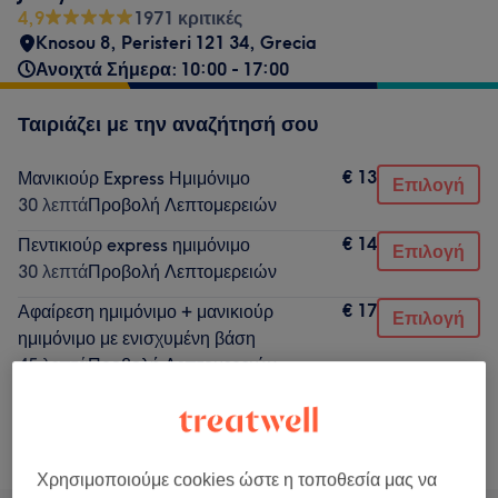
4,9
1971 κριτικές
Knosou 8, Peristeri 121 34, Grecia
Ανοιχτά Σήμερα: 10:00 - 17:00
Ταιριάζει με την αναζήτησή σου
€ 13
Μανικιούρ Express Ημιμόνιμο
Επιλογή
30 λεπτά
Προβολή Λεπτομερειών
€ 14
Πεντικιούρ express ημιμόνιμο
Επιλογή
30 λεπτά
Προβολή Λεπτομερειών
€ 17
Αφαίρεση ημιμόνιμο + μανικιούρ
Επιλογή
ημιμόνιμο με ενισχυμένη βάση
45 λεπτά
Προβολή Λεπτομερειών
Δεν ήταν αυτό που έψαχνες;
Αναζήτηση υπηρεσιών
Χρησιμοποιούμε cookies ώστε η τοποθεσία μας να