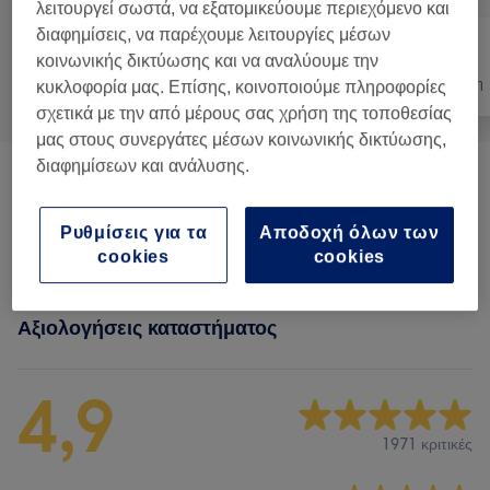
λειτουργεί σωστά, να εξατομικεύουμε περιεχόμενο και
διαφημίσεις, να παρέχουμε λειτουργίες μέσων
κοινωνικής δικτύωσης και να αναλύουμε την
Όλα
Νύχια
Αποτρίχωση
κυκλοφορία μας. Επίσης, κοινοποιούμε πληροφορίες
σχετικά με την από μέρους σας χρήση της τοποθεσίας
μας στους συνεργάτες μέσων κοινωνικής δικτύωσης,
διαφημίσεων και ανάλυσης.
Μανικιούρ Και Θεραπείες Χεριών
(
14
)
από € 1
Ρυθμίσεις για τα
Αποδοχή όλων των
Πεντικιούρ Και Θεραπείες Ποδιών
(
5
)
από € 9
cookies
cookies
Αξιολογήσεις καταστήματος
4,9
1971 κριτικές