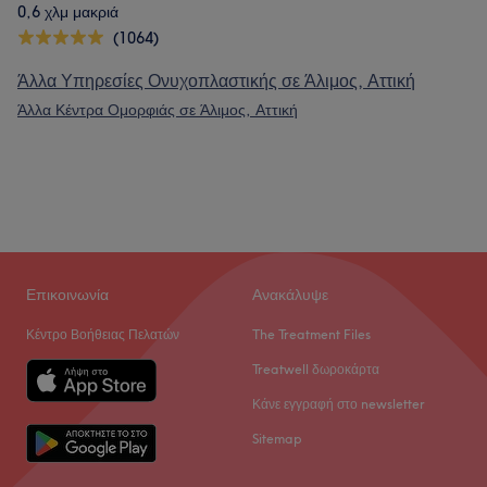
0,6 χλμ μακριά
(1064)
Άλλα Υπηρεσίες Ονυχοπλαστικής σε Άλιμος, Αττική
Άλλα Κέντρα Ομορφιάς σε Άλιμος, Αττική
Επικοινωνία
Ανακάλυψε
Κέντρο Βοήθειας Πελατών
The Treatment Files
Treatwell δωροκάρτα
Κάνε εγγραφή στο newsletter
Sitemap