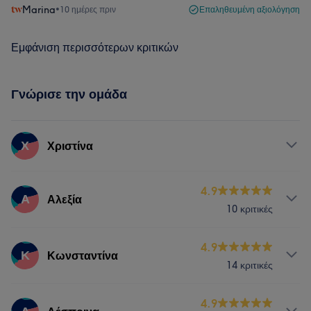
Marina
•
10 ημέρες πριν
Επαληθευμένη αξιολόγηση
Εμφάνιση περισσότερων κριτικών
Γνώρισε την ομάδα
Χ
Χριστίνα
Υπηρεσίες
4.9
Α
Αλεξία
10 κριτικές
Μαλλιά
Πρόσωπο
Υπηρεσίες
4.9
Κ
Κωνσταντίνα
14 κριτικές
Νύχια
Αποτρίχωση
Υπηρεσίες
4.9