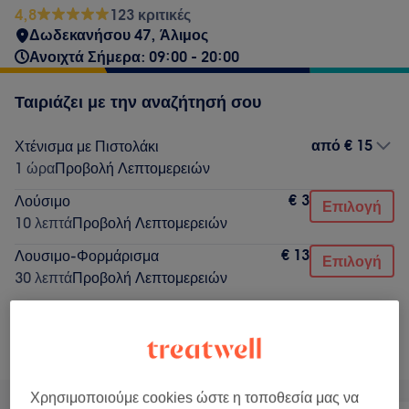
4,8
123 κριτικές
Δωδεκανήσου 47, Άλιμος
Ανοιχτά Σήμερα: 09:00 - 20:00
Ταιριάζει με την αναζήτησή σου
από
€ 15
Χτένισμα με Πιστολάκι
1 ώρα
Προβολή Λεπτομερειών
€ 3
Λούσιμο
Επιλογή
10 λεπτά
Προβολή Λεπτομερειών
€ 13
Λουσιμο-Φορμάρισμα
Επιλογή
30 λεπτά
Προβολή Λεπτομερειών
Δεν ήταν αυτό που έψαχνες;
Αναζήτηση υπηρεσιών
Χρησιμοποιούμε cookies ώστε η τοποθεσία μας να