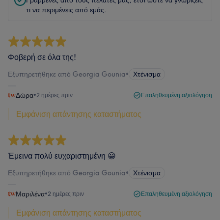
Γραμμένες από τους πελάτες μας, έτσι ώστε να γνωρίζεις
τι να περιμένεις από εμάς.
Φοβερή σε όλα της!
Εξυπηρετήθηκε από Georgia Gounia
•
Χτένισμα
Δώρα
•
2 ημέρες πριν
Επαληθευμένη αξιολόγηση
Εμφάνιση απάντησης καταστήματος
Έμεινα πολύ ευχαριστημένη 😀
Εξυπηρετήθηκε από Georgia Gounia
•
Χτένισμα
Μαριλένα
•
2 ημέρες πριν
Επαληθευμένη αξιολόγηση
Εμφάνιση απάντησης καταστήματος