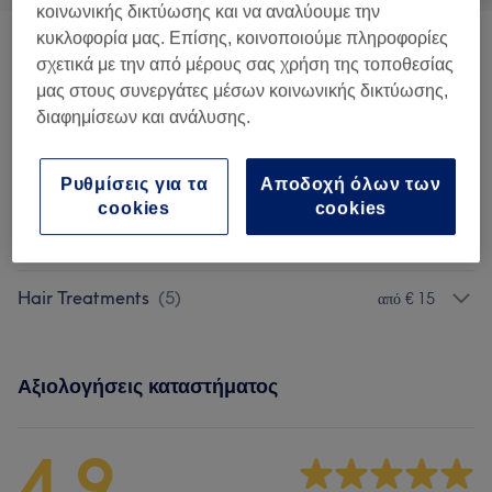
κοινωνικής δικτύωσης και να αναλύουμε την
κυκλοφορία μας. Επίσης, κοινοποιούμε πληροφορίες
Luxury Japanese Hair Treatments By
σχετικά με την από μέρους σας χρήση της τοποθεσίας
από € 10
Milbon
(
4
)
μας στους συνεργάτες μέσων κοινωνικής δικτύωσης,
διαφημίσεων και ανάλυσης.
Color Bar
(
5
)
από € 15
Ρυθμίσεις για τα
Αποδοχή όλων των
Cut & Style
(
4
)
από € 8
cookies
cookies
Brazilian Keratin Treatment
(
1
)
€ 100
Hair Treatments
(
5
)
από € 15
Αξιολογήσεις καταστήματος
4,9