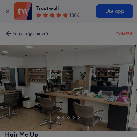
Treatwell
Use app
130K
Κομμωτήρια κοντά
ΣΎΝΔΕΣΗ
Hair Me Up