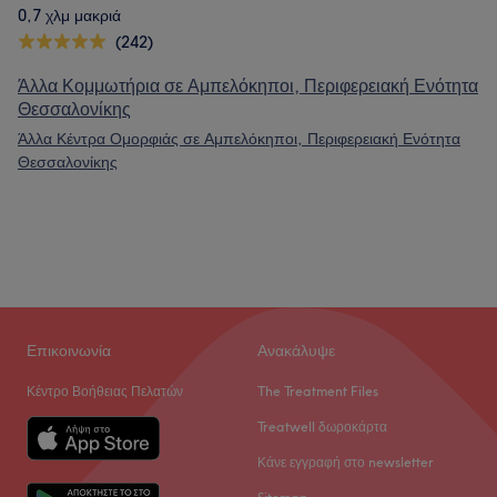
0,7 χλμ μακριά
(242)
Άλλα Κομμωτήρια σε Αμπελόκηποι, Περιφερειακή Ενότητα
Θεσσαλονίκης
Άλλα Κέντρα Ομορφιάς σε Αμπελόκηποι, Περιφερειακή Ενότητα
Θεσσαλονίκης
Επικοινωνία
Ανακάλυψε
Κέντρο Βοήθειας Πελατών
The Treatment Files
Treatwell δωροκάρτα
Κάνε εγγραφή στο newsletter