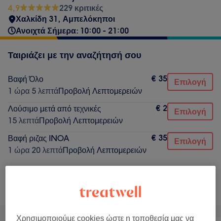
4,9
229 κριτικές
Χαλκίδη 31, Αμπελόκηποι
Ανοιχτά Σήμερα: 10:00 - 21:00
Ταιριάζει με την αναζήτησή σου
€ 35
Βαφή Όλο
Επιλογή
1 ώρα 5 λεπτά
Προβολή Λεπτομερειών
€ 2
Λούσιμο μετά από τεχνικές
Επιλογή
15 λεπτά
Προβολή Λεπτομερειών
€ 35
Βαφή ριζας INOA
Επιλογή
1 ώρα 20 λεπτά
Προβολή Λεπτομερειών
Δεν ήταν αυτό που έψαχνες;
Αναζήτηση υπηρεσιών
Χρησιμοποιούμε cookies ώστε η τοποθεσία μας να