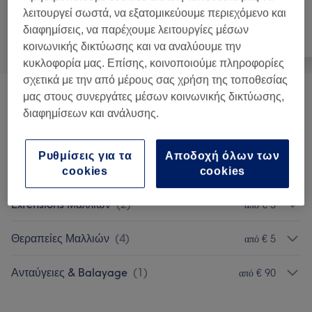
λειτουργεί σωστά, να εξατομικεύουμε περιεχόμενο και
διαφημίσεις, να παρέχουμε λειτουργίες μέσων
Όλα
Μαλλιά
Νύχια
κοινωνικής δικτύωσης και να αναλύουμε την
κυκλοφορία μας. Επίσης, κοινοποιούμε πληροφορίες
σχετικά με την από μέρους σας χρήση της τοποθεσίας
μας στους συνεργάτες μέσων κοινωνικής δικτύωσης,
Κούρεμα
(
5
)
από € 5
διαφημίσεων και ανάλυσης.
Χτενίσματα
(
6
)
από € 10
Ρυθμίσεις για τα
Αποδοχή όλων των
Βαφή Μαλλιών
(
12
)
από € 2
cookies
cookies
Extensions Μαλλιών
(
2
)
από € 3
Θεραπείες Μαλλιών
(
4
)
από € 5
Ανταύγειες & Balayage
(
1
)
από € 90