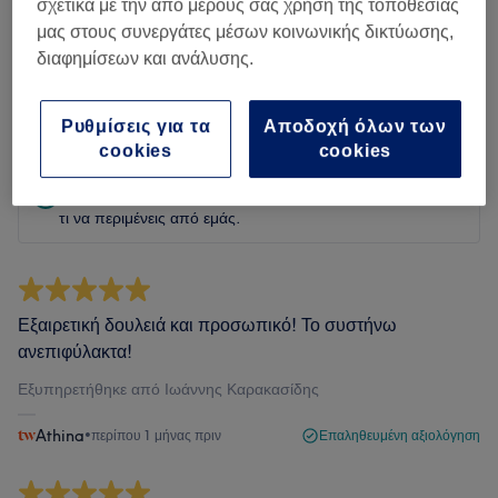
σχετικά με την από μέρους σας χρήση της τοποθεσίας
μας στους συνεργάτες μέσων κοινωνικής δικτύωσης,
Φιλτράρισμα κριτικών
διαφημίσεων και ανάλυσης.
Αξιολόγηση
Φίλτρα με βάση βαθμολογία
Ρυθμίσεις για τα
Αποδοχή όλων των
cookies
cookies
Επαληθευμένες κριτικές
Γραμμένες από τους πελάτες μας, έτσι ώστε να γνωρίζεις
τι να περιμένεις από εμάς.
Εξαιρετική δουλειά και προσωπικό! Το συστήνω
ανεπιφύλακτα!
Εξυπηρετήθηκε από Ιωάννης Καρακασίδης
Athina
•
περίπου 1 μήνας πριν
Επαληθευμένη αξιολόγηση