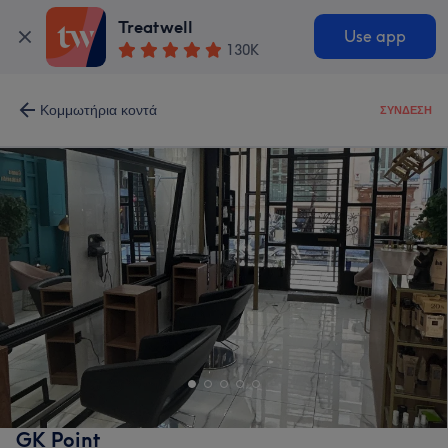
Treatwell
Use app
130K
Κομμωτήρια κοντά
ΣΎΝΔΕΣΗ
GK Point