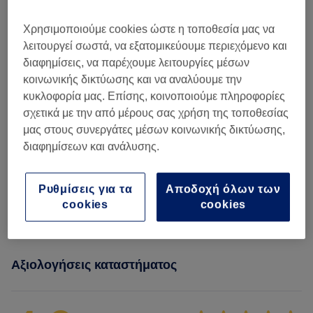
Κούρεμα Γυναικείο & Χτένισμα
(
4
)
από € 13
Χρησιμοποιούμε cookies ώστε η τοποθεσία μας να
Κούρεμα Αντρικό
(
2
)
από € 10
λειτουργεί σωστά, να εξατομικεύουμε περιεχόμενο και
διαφημίσεις, να παρέχουμε λειτουργίες μέσων
Χτενίσματα
(
5
)
από € 10
κοινωνικής δικτύωσης και να αναλύουμε την
κυκλοφορία μας. Επίσης, κοινοποιούμε πληροφορίες
Βαφή Μαλλιών
(
4
)
από € 15
σχετικά με την από μέρους σας χρήση της τοποθεσίας
μας στους συνεργάτες μέσων κοινωνικής δικτύωσης,
Ανταύγειες & Balayage
(
4
)
από € 20
διαφημίσεων και ανάλυσης.
Θεραπείες Ισιωτικής Brazilian
(
2
)
από € 15
Ρυθμίσεις για τα
Αποδοχή όλων των
cookies
cookies
Περμανάντ
(
1
)
από € 25
Αξιολογήσεις καταστήματος