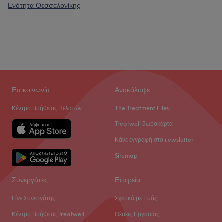
Ενότητα Θεσσαλονίκης
Επικοινωνία
Ανακάλυψε
Κέντρο Βοήθειας Πελατών
The Treatment Files
Treatwell δωροκάρτα
Κάνε εγγραφή στο newsletter
Sitemap
Συνεργάτες
Εταιρεία
Γίνε Συνεργάτης
Σχετικά με Εμάς
Κέντρο Βοήθειας Treatwell
Θέσεις Εργασίας