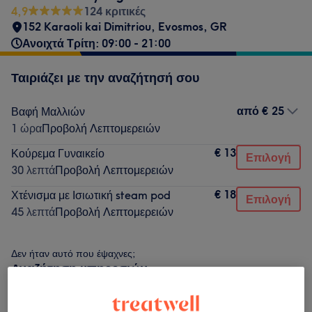
4,9
124 κριτικές
152 Karaoli kai Dimitriou
,
Evosmos
,
GR
Ανοιχτά Τρίτη: 09:00 - 21:00
Ταιριάζει με την αναζήτησή σου
από
€ 25
Βαφή Μαλλιών
1 ώρα
Προβολή Λεπτομερειών
€ 13
Κούρεμα Γυναικείο
Επιλογή
30 λεπτά
Προβολή Λεπτομερειών
€ 18
Χτένισμα με Ισιωτική steam pod
Επιλογή
45 λεπτά
Προβολή Λεπτομερειών
Δεν ήταν αυτό που έψαχνες;
Αναζήτηση υπηρεσιών