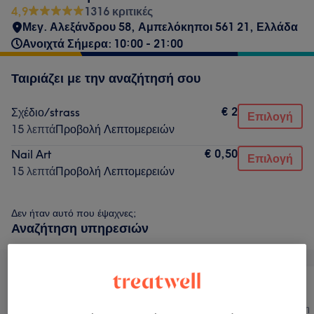
4,9
1316 κριτικές
Μεγ. Αλεξάνδρου 58, Αμπελόκηποι 561 21, Ελλάδα
Ανοιχτά Σήμερα: 10:00 - 21:00
Ταιριάζει με την αναζήτησή σου
€ 2
Σχέδιο/strass
Επιλογή
15 λεπτά
Προβολή Λεπτομερειών
€ 0,50
Nail Art
Επιλογή
15 λεπτά
Προβολή Λεπτομερειών
Δεν ήταν αυτό που έψαχνες;
Αναζήτηση υπηρεσιών
Όλα
Νύχια
Αποτρίχωση