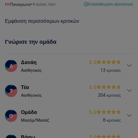
Παναγιωτα
•
4 ημέρες πριν
Επαληθευμένη αξιολόγηση
Εμφάνιση περισσότερων κριτικών
Γνώρισε την ομάδα
Δανάη
5.0
Δ
Αισθητικός
13 κριτικές
Υπηρεσίες
Τέα
5.0
Τ
Αισθητικός
204 κριτικές
Νύχια
Υπηρεσίες
Ομάδα
5.0
Ο
Μασέρ/Μασέζ
8 κριτικές
Νύχια
Αποτρίχωση
Υπηρεσίες
Βάσω
5.0