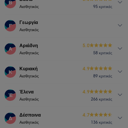
Β
Τι λένε οι πελάτες μας για Τέα
Αισθητικός
95 κριτικές
Σώμα
Skilled
12
Good attention to detail
11
Υπηρεσίες
Γεωργία
Γ
Experienced
10
Professional
8
Αισθητικός
Νύχια
Υπηρεσίες
Αριάδνη
5.0
Α
Τι λένε οι πελάτες μας για Βάσω
Αισθητικός
58 κριτικές
Νύχια
Friendly
6
Professional
5
Υπηρεσίες
Κυριακή
4.9
Κ
Αισθητικός
89 κριτικές
Νύχια
Υπηρεσίες
Έλενα
4.9
Έ
Αισθητικός
266 κριτικές
Νύχια
Υπηρεσίες
Δέσποινα
4.7
Δ
Αισθητικός
136 κριτικές
Νύχια
Πρόσωπο
Αποτρίχωση