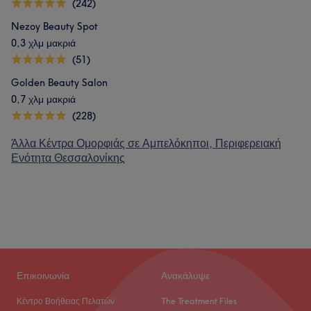
(242)
Nezoy Beauty Spot
0,3 χλμ μακριά
(51)
Golden Beauty Salon
0,7 χλμ μακριά
(228)
Άλλα Κέντρα Ομορφιάς σε Αμπελόκηποι, Περιφερειακή
Ενότητα Θεσσαλονίκης
Επικοινωνία
Ανακάλυψε
Κέντρο Βοήθειας Πελατών
The Treatment Files