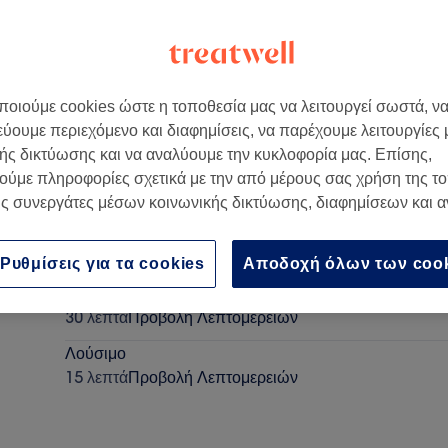
οιούμε cookies ώστε η τοποθεσία μας να λειτουργεί σωστά, ν
εύουμε περιεχόμενο και διαφημίσεις, να παρέχουμε λειτουργίες
ής δικτύωσης και να αναλύουμε την κυκλοφορία μας. Επίσης,
ούμε πληροφορίες σχετικά με την από μέρους σας χρήση της τ
ς συνεργάτες μέσων κοινωνικής δικτύωσης, διαφημίσεων και 
Χτένισμα Απλό
30 λεπτά
Προβολή Λεπτομερειών
Ρυθμίσεις για τα cookies
Αποδοχή όλων των coo
Κούρεμα Γυναικείο
30 λεπτά
Προβολή Λεπτομερειών
Λούσιμο
15 λεπτά
Προβολή Λεπτομερειών