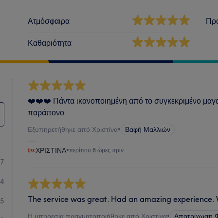
Ατμόσφαιρα
Πρ
Καθαριότητα
❤️❤️❤️ Πάντα ικανοποιημένη από το συγκεκριμένο μαγ
παράπονο
Εξυπηρετήθηκε από Χριστίνα
•
Βαφή Μαλλιών
ΧΡΙΣΤΙΝΑ
•
περίπου 8 ώρες πριν
07
34
The service was great. Had an amazing experience. Wi
5
Η υπηρεσία πραγματοποιήθηκε από Χριστίνα
•
Αποτρίχωση 