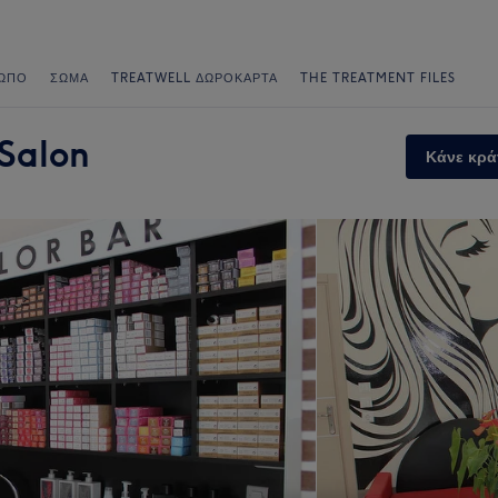
ΩΠΟ
ΣΏΜΑ
TREATWELL ΔΩΡΟΚΆΡΤΑ
THE TREATMENT FILES
 Salon
Κάνε κρά