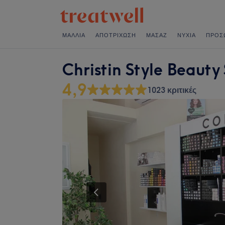
ΜΑΛΛΙΆ
ΑΠΟΤΡΊΧΩΣΗ
ΜΑΣΆΖ
ΝΎΧΙΑ
ΠΡΌΣ
Christin Style Beauty
4,9
1023 κριτικές