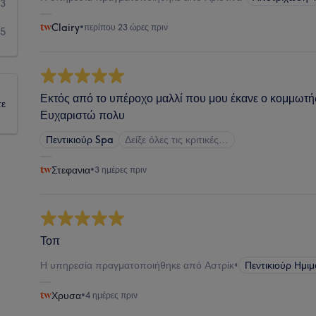
3
Clairy
•
περίπου 23 ώρες πριν
5
Εκτός από το υπέροχο μαλλί που μου έκανε ο κομμωτής
τε
Ευχαριστώ πολυ
Πεντικιούρ Spa
Δείξε όλες τις κριτικές…
Στεφανια
•
3 ημέρες πριν
Τοπ
Η υπηρεσία πραγματοποιήθηκε από Αστρίκ
•
Πεντικιούρ Ημιμ
Χρυσα
•
4 ημέρες πριν