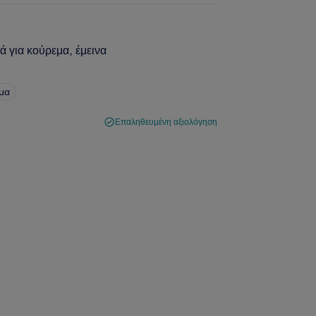
τά για κούρεμα, έμεινα
σμα
Επαληθευμένη αξιολόγηση