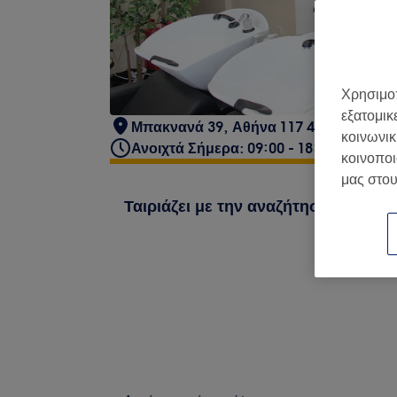
Χρησιμοπ
εξατομικ
Μπακνανά 39, Αθήνα 117 44, Ελλάδα
κοινωνικ
Ανοιχτά Σήμερα: 09:00 - 18:00
κοινοποι
μας στου
Ταιριάζει με την αναζήτησή σου