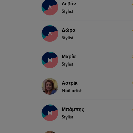
Λεβόν
Λ
Stylist
Δώρα
Δ
Stylist
Μαρία
Μ
Stylist
Αστρίκ
Nail artist
Μπάμπης
Μ
Stylist