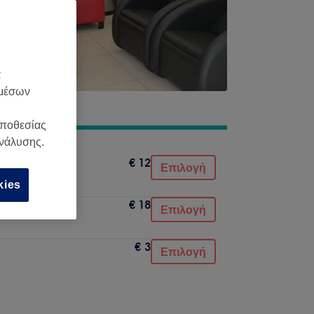
α
 μέσων
οποθεσίας
ανάλυσης.
€ 12
Επιλογή
kies
€ 18
Επιλογή
€ 3
Επιλογή