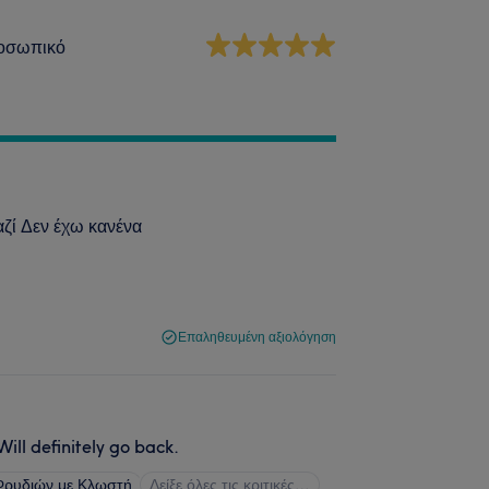
οσωπικό
αζί Δεν έχω κανένα
Επαληθευμένη αξιολόγηση
ll definitely go back.
Φρυδιών με Κλωστή
Δείξε όλες τις κριτικές…