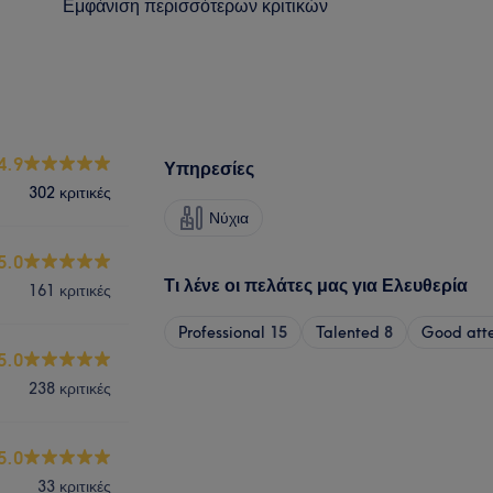
Εμφάνιση περισσότερων κριτικών
4.9
Υπηρεσίες
302 κριτικές
Νύχια
5.0
Τι λένε οι πελάτες μας για Ελευθερία
161 κριτικές
Professional
15
Talented
8
Good atte
5.0
238 κριτικές
5.0
33 κριτικές