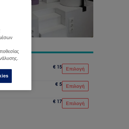
α
 μέσων
οποθεσίας
ανάλυσης.
€ 15
Επιλογή
kies
€ 5
Επιλογή
€ 17
Επιλογή