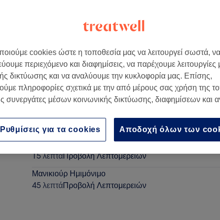
οιούμε cookies ώστε η τοποθεσία μας να λειτουργεί σωστά, ν
εύουμε περιεχόμενο και διαφημίσεις, να παρέχουμε λειτουργίες
 21, Ελλάδα
ής δικτύωσης και να αναλύουμε την κυκλοφορία μας. Επίσης,
ούμε πληροφορίες σχετικά με την από μέρους σας χρήση της τ
ς συνεργάτες μέσων κοινωνικής δικτύωσης, διαφημίσεων και 
Πεντικιούρ Express Ημιμόνιμο
30 λεπτά
Προβολή Λεπτομερειών
Ρυθμίσεις για τα cookies
Αποδοχή όλων των coo
Αφαίρεση Ημιμόνιμου Χέρια
15 λεπτά
Προβολή Λεπτομερειών
Μανικιούρ Ημιμόνιμο
45 λεπτά
Προβολή Λεπτομερειών