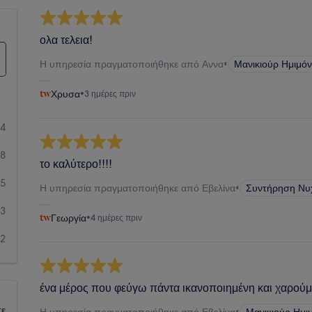
ολα τελεια!
Η υπηρεσία πραγματοποιήθηκε από Αννα
•
Μανικιούρ Ημιμόν
Χρυσα
•
3 ημέρες πριν
14
38
το καλύτερο!!!!
15
Η υπηρεσία πραγματοποιήθηκε από Εβελίνα
•
Συντήρηση Νυ
3
Γεωργία
•
4 ημέρες πριν
2
ένα μέρος που φεύγω πάντα ικανοποιημένη και χαρούμ
τε
Η υπηρεσία πραγματοποιήθηκε από Εβελίνα
•
Μανικιούρ Ημι