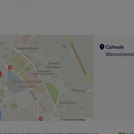
Catnails
Μανουσογιαν