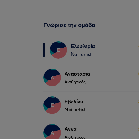
Γνώρισε την ομάδα
Ελευθερία
Ε
Nail artist
Αναστασια
Α
Αισθητικός
Εβελίνα
Ε
Nail artist
Αννα
Α
Αισθητικός