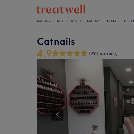
ΜΑΛΛΙΆ
ΑΠΟΤΡΊΧΩΣΗ
ΜΑΣΆΖ
ΝΎΧΙΑ
ΠΡΌΣ
Catnails
4,9
1291 κριτικές