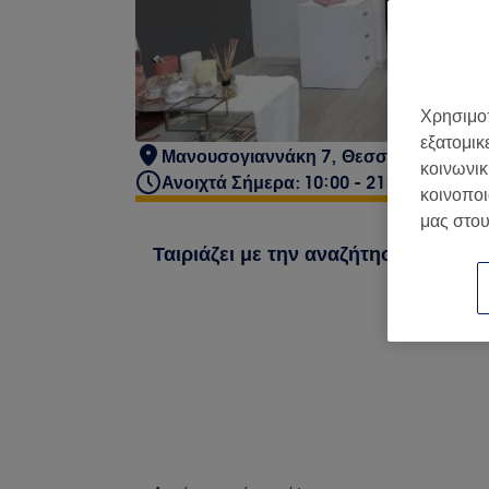
Χρησιμοπ
εξατομικ
Μανουσογιαννάκη 7, Θεσσαλονίκη 546
κοινωνικ
Ανοιχτά Σήμερα: 10:00 - 21:00
κοινοποι
μας στου
Ταιριάζει με την αναζήτησή σου