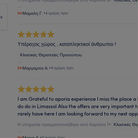
Μαμαλη Γ.
•
4 ημέρες πριν
τε
Υπέροχος χώρος , καταπληκτικοί άνθρωποι !
Κλασικές Θεραπείες Προσώπου
Μαργαριτα Α.
•
4 ημέρες πριν
I am Grateful to aporia experience I miss the place a 
do do in Limassol Also the offers are very important
rarely have here I am looking forward to my next ap
Η υπηρεσία πραγματοποιήθηκε από Καμπίνα 1
•
Κλασικές Θ
Μαρια Α.
•
5 ημέρες πριν