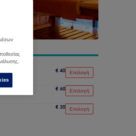
α
 μέσων
οποθεσίας
ανάλυσης.
€ 40
Επιλογή
kies
€ 60
Επιλογή
€ 30
Επιλογή