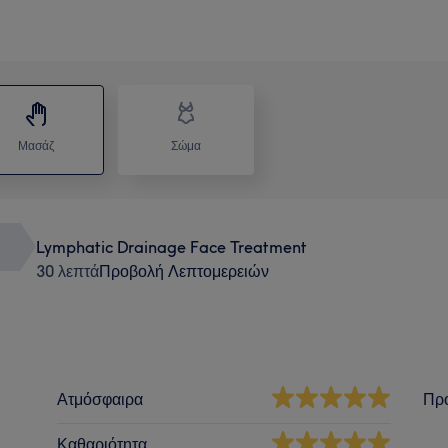
Μασάζ
Σώμα
Lymphatic Drainage Face Treatment
30 λεπτά
Προβολή Λεπτομερειών
Ατμόσφαιρα
Πρ
Καθαριότητα