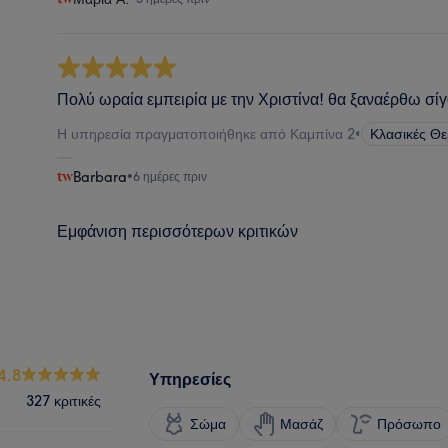
Πολύ ωραία εμπειρία με την Χριστίνα! θα ξαναέρθω σί
Η υπηρεσία πραγματοποιήθηκε από Καμπίνα 2
•
Κλασικές Θ
Barbara
•
6 ημέρες πριν
Εμφάνιση περισσότερων κριτικών
4.8
Υπηρεσίες
327 κριτικές
Σώμα
Μασάζ
Πρόσωπο