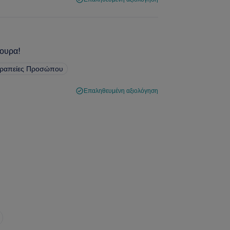
γουρα!
εραπείες Προσώπου
Επαληθευμένη αξιολόγηση