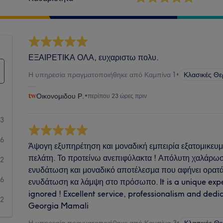
ΕΞΑΙΡΕΤΙΚΑ ΟΛΑ, ευχαριστω πολυ.
Η υπηρεσία πραγματοποιήθηκε από Καμπίνα 1
•
Κλασικές Θ
Οικονομιδου Ρ.
•
περίπου 23 ώρες πριν
13
36
Άψογη εξυπηρέτηση και μοναδική εμπειρία εξατομικευμ
πελάτη. Το προτείνω ανεπιφύλακτα ! Απόλυτη χαλάρωσ
22
ενυδάτωση και μοναδικό αποτέλεσμα που αφήνει ορατά
6
ενυδάτωση κα λάμψη στο πρόσωπο. It is a unique exp
ignored ! Excellent service, professionalism and dedic
2
Georgia Mamali
Η υπηρεσία πραγματοποιήθηκε από Καμπίνα 3
•
Κλασικές Θ