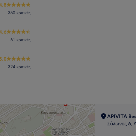
4.8
350 κριτικές
4.6
61 κριτικές
5.0
324 κριτικές
APIVITA Bee
Σόλωνος 6, 