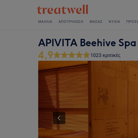
ΜΑΛΛΙΆ
ΑΠΟΤΡΊΧΩΣΗ
ΜΑΣΆΖ
ΝΎΧΙΑ
ΠΡΌΣ
APIVITA Beehive Spa
4,9
1023 κριτικές