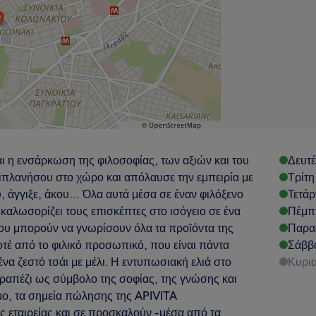
ι η ενσάρκωση της φιλοσοφίας, των αξιών και του
Δευτ
ιπλανήσου στο χώρο και απόλαυσε την εμπειρία με
Τρίτη
ου, άγγιξε, άκου… Όλα αυτά μέσα σε έναν φιλόξενο
Τετάρ
 καλωσορίζει τους επισκέπτες στο ισόγειο σε ένα
Πέμπ
ου μπορούν να γνωρίσουν όλα τα προϊόντα της
Παρα
ποτέ από το φιλικό προσωπικό, που είναι πάντα
Σάββ
α ζεστό τσάι με μέλι. Η εντυπωσιακή ελιά στο
Κυρι
 τραπέζι ως σύμβολο της σοφίας, της γνώσης και
μο, τα σημεία πώλησης της APIVITA
ς εταιρείας και σε προσκαλούν -μέσα από τα