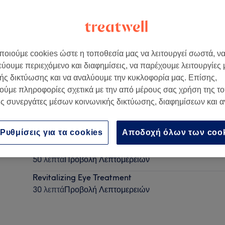
οιούμε cookies ώστε η τοποθεσία μας να λειτουργεί σωστά, ν
εύουμε περιεχόμενο και διαφημίσεις, να παρέχουμε λειτουργίες
ής δικτύωσης και να αναλύουμε την κυκλοφορία μας. Επίσης,
ούμε πληροφορίες σχετικά με την από μέρους σας χρήση της τ
ς συνεργάτες μέσων κοινωνικής δικτύωσης, διαφημίσεων και 
Lymphatic Drainage Face Treatment
30 λεπτά
Προβολή Λεπτομερειών
Ρυθμίσεις για τα cookies
Αποδοχή όλων των coo
Meditarrenean Skin Food Menu
50 λεπτά
Προβολή Λεπτομερειών
Revitalizing Eye Treatment
30 λεπτά
Προβολή Λεπτομερειών