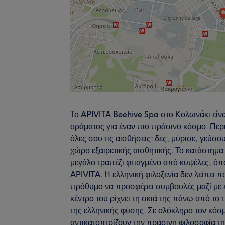
Το APIVITA Beehive Spa στο Κολωνάκι είνα
οράματος για έναν πιο πράσινο κόσμο. Περ
όλες σου τις αισθήσεις: δες, μύρισε, γεύσ
χώρο εξαιρετικής αισθητικής. Το κατάστημα
μεγάλο τραπέζι φτιαγμένο από κυψέλες, όπ
APIVITA. Η ελληνική φιλοξενία δεν λείπει 
πρόθυμο να προσφέρει συμβουλές μαζί με έν
κέντρο του ρίχνει τη σκιά της πάνω από το
της ελληνικής φύσης. Σε ολόκληρο τον κόσ
αντικατοπτρίζουν την πράσινη φιλοσοφία τη