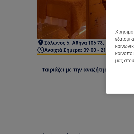
Χρησιμοπ
εξατομικ
Σόλωνος 6, Αθήνα 106 73, Ελλάδα
κοινωνικ
Ανοιχτά Σήμερα: 09:00 - 21:00
κοινοποι
μας στου
Ταιριάζει με την αναζήτησή σου