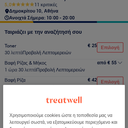
5,0
11 κριτικές
Δημοκρίτου 10, Αθήνα
Ανοιχτά Σήμερα: 10:00 - 20:00
Ταιριάζει με την αναζήτησή σου
€ 25
Toner
Επιλογή
30 λεπτά
Προβολή Λεπτομερειών
από
€ 55
Βαφή Ρίζας & Μήκος
1 ώρα 30 λεπτά
Προβολή Λεπτομερειών
€ 42
Βαφή Ρίζα
Επιλογή
1 ώρα 20 λεπτά
Προβολή Λεπτομερειών
€ 60
Αποχρωματισμός / Ντεκαπάζ από
Επιλογή
2 ώρες
Προβολή Λεπτομερειών
Χρησιμοποιούμε cookies ώστε η τοποθεσία μας να
Δεν ήταν αυτό που έψαχνες;
λειτουργεί σωστά, να εξατομικεύουμε περιεχόμενο και
Αναζήτηση υπηρεσιών