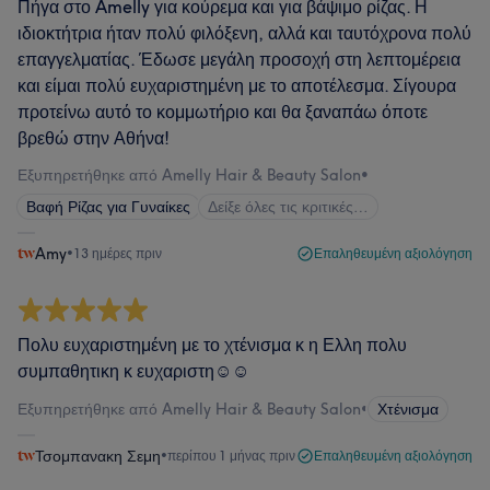
Πήγα στο Amelly για κούρεμα και για βάψιμο ρίζας. Η
ιδιοκτήτρια ήταν πολύ φιλόξενη, αλλά και ταυτόχρονα πολύ
επαγγελματίας. Έδωσε μεγάλη προσοχή στη λεπτομέρεια
και είμαι πολύ ευχαριστημένη με το αποτέλεσμα. Σίγουρα
προτείνω αυτό το κομμωτήριο και θα ξαναπάω όποτε
βρεθώ στην Αθήνα!
Εξυπηρετήθηκε από Amelly Hair & Beauty Salon
•
Βαφή Ρίζας για Γυναίκες
Δείξε όλες τις κριτικές…
Amy
•
13 ημέρες πριν
Επαληθευμένη αξιολόγηση
Πολυ ευχαριστημένη με το χτένισμα κ η Ελλη πολυ
συμπαθητικη κ ευχαριστη☺️☺️
Εξυπηρετήθηκε από Amelly Hair & Beauty Salon
•
Χτένισμα
Τσομπανακη Σεμη
•
περίπου 1 μήνας πριν
Επαληθευμένη αξιολόγηση