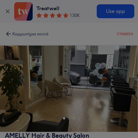
Treatwell
Use app
130K
Κομμωτήρια κοντά
ΣΎΝΔΕΣΗ
AMELLY Hair & Beauty Salon