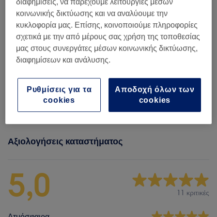
διαφημίσεις, να παρέχουμε λειτουργίες μέσων
κοινωνικής δικτύωσης και να αναλύουμε την
κυκλοφορία μας. Επίσης, κοινοποιούμε πληροφορίες
Κούρεμα Γυναικείο & Χτένισμα
(
5
)
από € 25
σχετικά με την από μέρους σας χρήση της τοποθεσίας
μας στους συνεργάτες μέσων κοινωνικής δικτύωσης,
Βαφή Μαλλιών
(
4
)
από € 25
διαφημίσεων και ανάλυσης.
Ανταύγειες & Balayage
(
3
)
από € 80
Ρυθμίσεις για τα
Αποδοχή όλων των
cookies
cookies
Θεραπείες Μαλλιών
(
12
)
από € 3
Αξιολογήσεις καταστήματος
5,0
11 κριτικές
Ατμόσφαιρα