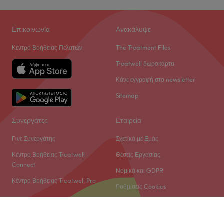
Επικοινωνία
Ανακάλυψε
Κέντρο Βοήθειας Πελατών
The Treatment Files
Treatwell δωροκάρτα
Κάνε εγγραφή στο newsletter
Sitemap
Συνεργάτες
Εταιρεία
Γίνε Συνεργάτης
Σχετικά με Εμάς
Κέντρο Βοήθειας Treatwell
Θέσεις Εργασίας
Connect
Νομικά και GDPR
Κέντρο Βοήθειας Treatwell Pro
Ρυθμίσεις Cookies
© 2026 Treatwell Limited