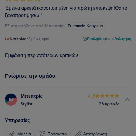
Έμεινα αρκετά ικανοποιημένη για πρώτη επίσκεψη!Θα το
ξαναπροτιμήσω !
Εξυπηρετήθηκε από Μπεατρίς
•
Γυναικείο Κούρεμα
Κατερίνα
•
2 μήνες πριν
Επαληθευμένη αξιολόγηση
Εμφάνιση περισσότερων κριτικών
Γνώρισε την ομάδα
Μπεατρίς
4.8
Μ
Stylist
26 κριτικές
Υπηρεσίες
Μαλλιά
Πρόσωπο
Αποτρίχωση