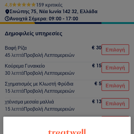
4,8
159 κριτικές
Σινώπης 75, Νέα Ιωνία 142 32, Ελλάδα
Ανοιχτά Σήμερα: 09:00 - 17:00
Δημοφιλείς υπηρεσίες
€ 30
Βαφή Ρίζα
Επιλογή
45 λεπτά
Προβολή Λεπτομερειών
€ 15
Κούρεμα Γυναικείο
Επιλογή
30 λεπτά
Προβολή Λεπτομερειών
€ 5
Σχηματισμός με Κλωστή Φρύδια
Επιλογή
15 λεπτά
Προβολή Λεπτομερειών
€ 13
χτένισμα μεσαία μαλλιά
Επιλογή
15 λεπτά
Προβολή Λεπτομερειών
€ 3
Λούσιμο
Επιλογή
15 λεπτά
Προβολή Λεπτομερειών