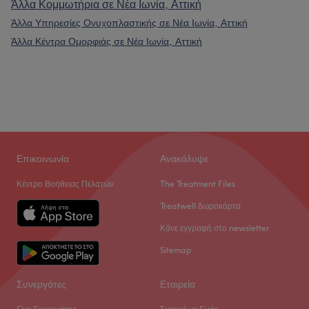
Άλλα Κομμωτήρια σε Νέα Ιωνία, Αττική
Άλλα Υπηρεσίες Ονυχοπλαστικής σε Νέα Ιωνία, Αττική
Άλλα Κέντρα Ομορφιάς σε Νέα Ιωνία, Αττική
Επικοινωνία
Ανακάλυψε
Κέντρο Βοήθειας Πελατών
The Treatment Files
Treatwell δωροκάρτα
Κάνε εγγραφή στο newsletter
Sitemap
Συνεργάτες
Εταιρεία