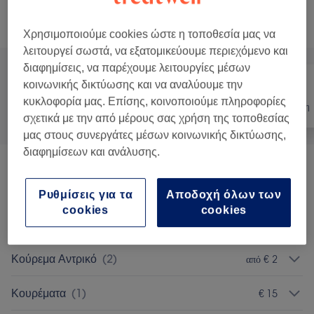
Αναζήτηση υπηρεσιών
Χρησιμοποιούμε cookies ώστε η τοποθεσία μας να
λειτουργεί σωστά, να εξατομικεύουμε περιεχόμενο και
διαφημίσεις, να παρέχουμε λειτουργίες μέσων
κοινωνικής δικτύωσης και να αναλύουμε την
κυκλοφορία μας. Επίσης, κοινοποιούμε πληροφορίες
Όλα
Μαλλιά
Αποτρίχωση
σχετικά με την από μέρους σας χρήση της τοποθεσίας
μας στους συνεργάτες μέσων κοινωνικής δικτύωσης,
διαφημίσεων και ανάλυσης.
Θεραπείες Μαλλιών Και Τριχωτού
από € 3
Κεφαλής
(
3
)
Ρυθμίσεις για τα
Αποδοχή όλων των
cookies
cookies
Φορμάρισμα
(
4
)
από € 10
Κούρεμα Αντρικό
(
2
)
από € 2
Κουρέματα
(
1
)
€ 15