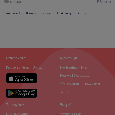
Κυριακή
Κλειστό
Treatwell
Κέντρο Ομορφιάς
Αττική
Αθήνα
>
>
>
Επικοινωνία
Ανακάλυψε
Κέντρο Βοήθειας Πελατών
The Treatment Files
Treatwell δωροκάρτα
Κάνε εγγραφή στο newsletter
Sitemap
Συνεργάτες
Εταιρεία
Γίνε Συνεργάτης
Σχετικά με Εμάς