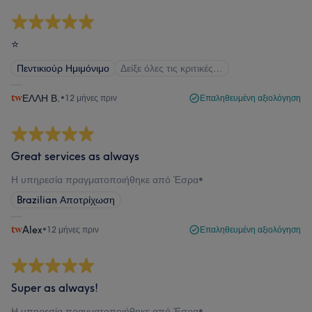
⭐️
Πεντικιούρ Ημιμόνιμο
Δείξε όλες τις κριτικές…
ΕΛΛΗ Β.
•
12 μήνες πριν
Επαληθευμένη αξιολόγηση
Great services as always
Η υπηρεσία πραγματοποιήθηκε από Έσρα
•
Brazilian Αποτρίχωση
Alex
•
12 μήνες πριν
Επαληθευμένη αξιολόγηση
Super as always!
Η υπηρεσία πραγματοποιήθηκε από Έσρα
•